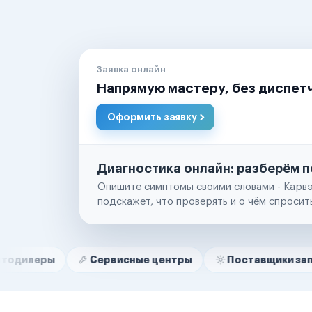
Заявка онлайн
Напрямую мастеру, без диспет
Оформить заявку
Диагностика онлайн: разберём п
Опишите симптомы своими словами - Карвэ
подскажет, что проверять и о чём спросит
Нам доверяют
Частные автолюбители
Сервисные центры
Поставщики запчастей
Маркетплейсы
Службы доставки
Логистические компании
Транспортные компании