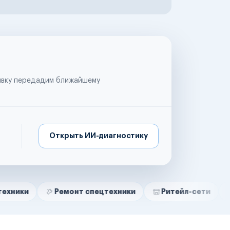
аявку передадим ближайшему
Открыть ИИ-диагностику
Ремонт спецтехники
Ритейл-сети
Управляющ