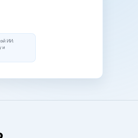
эй ИИ:
у и
о