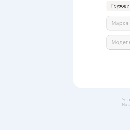
Грузови
Марка 
Модел
Указ
Не я