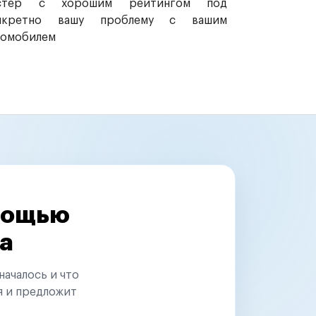
стер с хорошим рейтингом под
нкретно вашу проблему с вашим
томобилем
омощью
а
началось и что
я и предложит