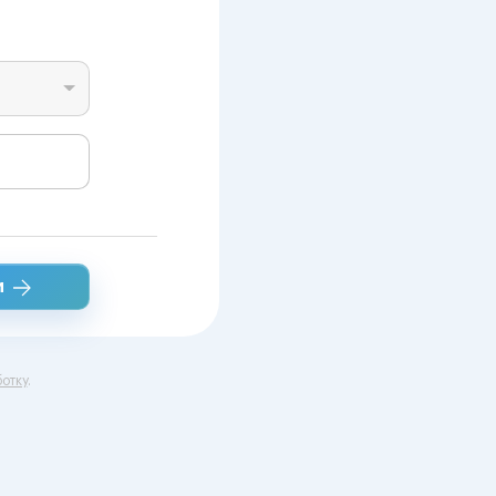
и
отку
.