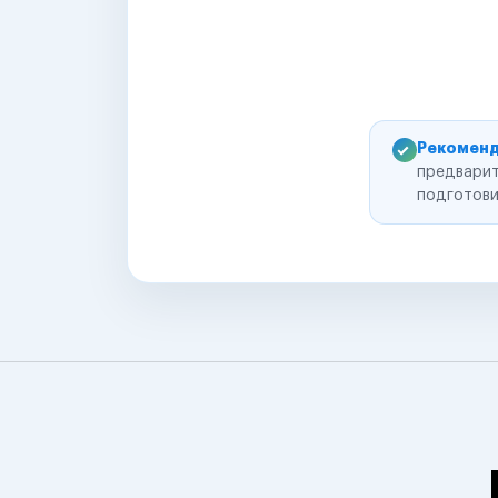
Рекоменд
предварит
подготови