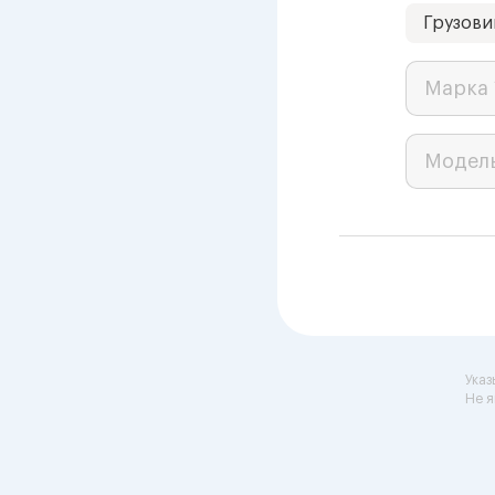
Грузови
Марка 
Модел
Указ
Не я