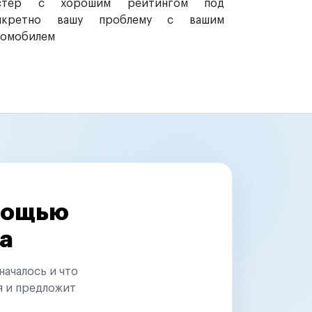
стер с хорошим рейтингом под
нкретно вашу проблему с вашим
томобилем
омощью
а
началось и что
я и предложит