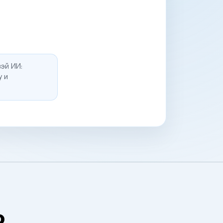
эй ИИ:
у и
о