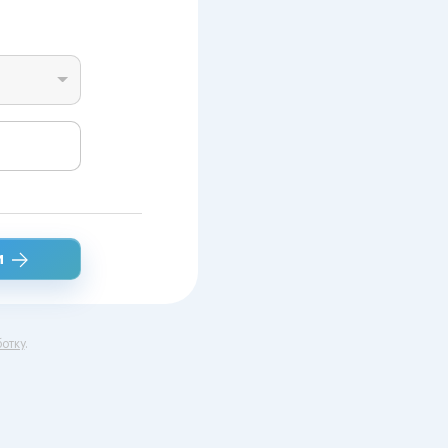
и
отку
.