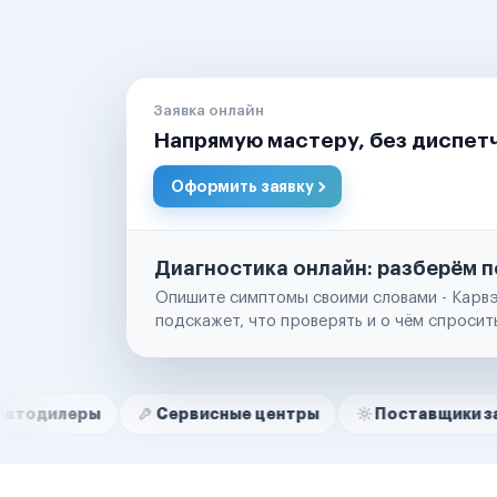
Заявка онлайн
Напрямую мастеру, без диспет
Оформить заявку
Диагностика онлайн: разберём п
Опишите симптомы своими словами - Карвэ
подскажет, что проверять и о чём спросит
Нам доверяют
Частные автолюбители
ы
Сервисные центры
Поставщики запчастей
Маркетплейсы
Службы доставки
Логистические компании
Транспортные компании