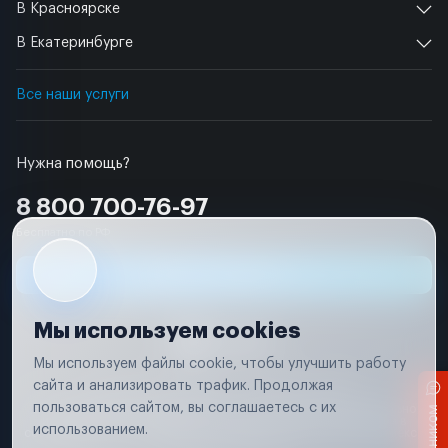
В Красноярске
В Екатеринбурге
Все наши услуги
Нужна помощь?
8 800 700-76-97
Бесплатно по РФ
Заявка на ремонт
Мы используем cookies
Мы используем файлы cookie, чтобы улучшить работу
сайта и анализировать трафик. Продолжая
Условия использования
Удаление аккаунта
пользоваться сайтом, вы соглашаетесь с их
Вся информация, представленная на сайте, носит исключительно
информационный характер и не является публичной офертой в
использованием.
соответствии с положениями статьи 437 (п. 2) Гражданского кодекса
Российской Федерации