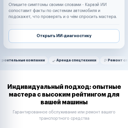
Опишите симптомы своими словами - Карвэй ИИ
сопоставит факты по системам автомобиля и
подскажет, что проверять и о чём спросить мастера.
Открыть ИИ-диагностику
Нам доверяют
Частные автолюбители
ые компании
Аренда спецтехники
Ремонт спецтехники
Маркетплейсы
Службы доставки
Логистические компании
Транспортные компании
Таксопарки
Индивидуальный подход: опытные
Автопарки
мастера с высоким рейтингом для
Автодилеры
вашей машины
Сервисные центры
Поставщики запчастей
Гарантированное обслуживание или ремонт вашего
Строительные компании
транспортного средства
Аренда спецтехники
Ремонт спецтехники