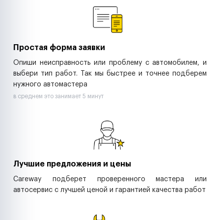
Ритейл-сети
Управляющие компании
Страховые компании
B2B-дистрибьюторы
Простая форма заявки
Опиши неисправность или проблему с автомобилем, и
выбери тип работ. Так мы быстрее и точнее подберем
нужного автомастера
в среднем это занимает 5 минут
Лучшие предложения и цены
Careway подберет проверенного мастера или
автосервис с лучшей ценой и гарантией качества работ