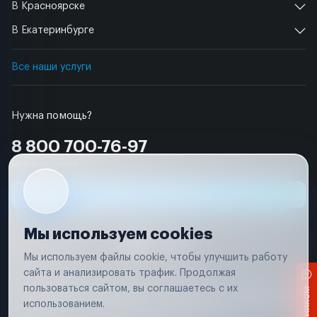
В Красноярске
В Екатеринбурге
Все наши услуги
Нужна помощь?
8 800 700-76-97
Бесплатно по РФ
Заявка на ремонт
Мы используем cookies
Мы используем файлы cookie, чтобы улучшить работу
сайта и анализировать трафик. Продолжая
Условия использования
пользоваться сайтом, вы соглашаетесь с их
Вся информация, представленная на сайте, носит исключительно
информационный характер и не является публичной офертой в
использованием.
соответствии с положениями статьи 437 (п. 2) Гражданского кодекса
Российской Федерации