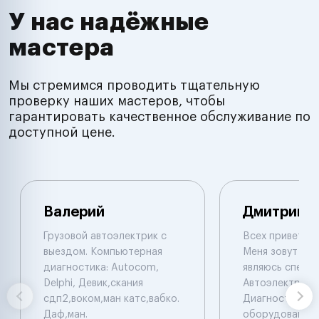
У нас надёжные
мастера
Мы стремимся проводить тщательную
проверку наших мастеров, чтобы
гарантировать качественное обслуживание по
доступной цене.
Валерий
Дмитрий
Грузовой автоэлектрик с
Всех приветств
выездом. Компьютерная
Меня зовут Дми
диагностика: Autocom,
являюсь специ
Delphi, Девик,скания
Автоэлектрико
сдп2,воком,ман катс,вабко.
Диагностом . 
Даф,ман.
оборудование 