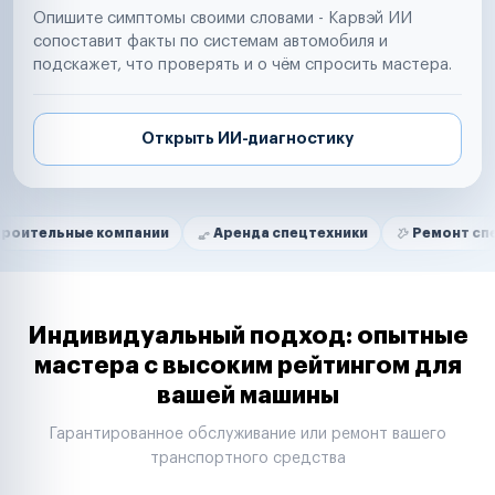
Опишите симптомы своими словами - Карвэй ИИ
сопоставит факты по системам автомобиля и
подскажет, что проверять и о чём спросить мастера.
Открыть ИИ-диагностику
Нам доверяют
Частные автолюбители
ые компании
Аренда спецтехники
Ремонт спецтехники
Маркетплейсы
Службы доставки
Логистические компании
Транспортные компании
Таксопарки
Индивидуальный подход: опытные
Автопарки
мастера с высоким рейтингом для
Автодилеры
вашей машины
Сервисные центры
Поставщики запчастей
Гарантированное обслуживание или ремонт вашего
Строительные компании
транспортного средства
Аренда спецтехники
Ремонт спецтехники