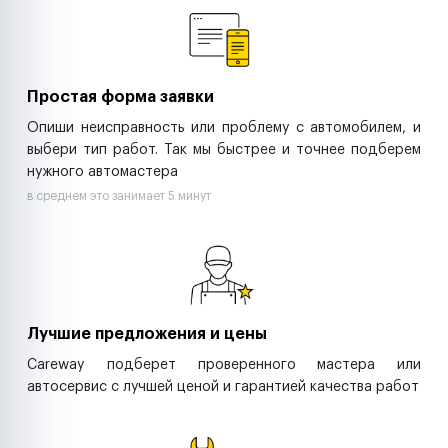
Ритейл-сети
Управляющие компании
Страховые компании
B2B-дистрибьюторы
Простая форма заявки
Опиши неисправность или проблему с автомобилем, и
выбери тип работ. Так мы быстрее и точнее подберем
нужного автомастера
в среднем это занимает 5 минут
Лучшие предложения и цены
Careway подберет проверенного мастера или
автосервис с лучшей ценой и гарантией качества работ