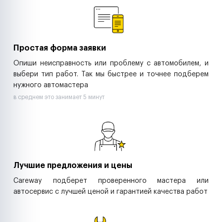
Ритейл-сети
Управляющие компании
Страховые компании
B2B-дистрибьюторы
Простая форма заявки
Опиши неисправность или проблему с автомобилем, и
выбери тип работ. Так мы быстрее и точнее подберем
нужного автомастера
в среднем это занимает 5 минут
Лучшие предложения и цены
Careway подберет проверенного мастера или
автосервис с лучшей ценой и гарантией качества работ