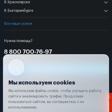
В Красноярске
В Екатеринбурге
Все наши услуги
Нужна помощь?
8 800 700-76-97
Бесплатно по РФ
Заявка на ремонт
Мы используем cookies
Мы используем файлы cookie, чтобы улучшить работу
сайта и анализировать трафик. Продолжая
Условия использования
Удаление аккаунта
пользоваться сайтом, вы соглашаетесь с их
Вся информация, представленная на сайте, носит исключительно
информационный характер и не является публичной офертой в
использованием.
соответствии с положениями статьи 437 (п. 2) Гражданского кодекса
Российской Федерации