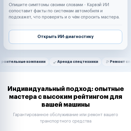
Опишите симптомы своими словами - Карвэй ИИ
сопоставит факты по системам автомобиля и
подскажет, что проверять и о чём спросить мастера.
Открыть ИИ-диагностику
Нам доверяют
Частные автолюбители
ые компании
Аренда спецтехники
Ремонт спецтехники
Маркетплейсы
Службы доставки
Логистические компании
Транспортные компании
Таксопарки
Индивидуальный подход: опытные
Автопарки
мастера с высоким рейтингом для
Автодилеры
вашей машины
Сервисные центры
Поставщики запчастей
Гарантированное обслуживание или ремонт вашего
Строительные компании
транспортного средства
Аренда спецтехники
Ремонт спецтехники