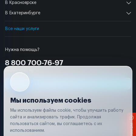
В Красноярске
В Екатеринбурге
Все наши услуги
Нужна помощь?
8 800 700-76-97
Бесплатно по РФ
Заявка на ремонт
Мы используем cookies
Мы используем файлы cookie, чтобы улучшить работу
сайта и анализировать трафик. Продолжая
Условия использования
пользоваться сайтом, вы соглашаетесь с их
Вся информация, представленная на сайте, носит исключительно
информационный характер и не является публичной офертой в
использованием.
соответствии с положениями статьи 437 (п. 2) Гражданского кодекса
Российской Федерации