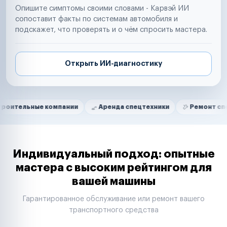
Опишите симптомы своими словами - Карвэй ИИ
сопоставит факты по системам автомобиля и
подскажет, что проверять и о чём спросить мастера.
Открыть ИИ-диагностику
Нам доверяют
Частные автолюбители
е компании
Аренда спецтехники
Ремонт спецтехники
Маркетплейсы
Службы доставки
Логистические компании
Транспортные компании
Таксопарки
Индивидуальный подход: опытные
Автопарки
мастера с высоким рейтингом для
Автодилеры
вашей машины
Сервисные центры
Поставщики запчастей
Гарантированное обслуживание или ремонт вашего
Строительные компании
транспортного средства
Аренда спецтехники
Ремонт спецтехники