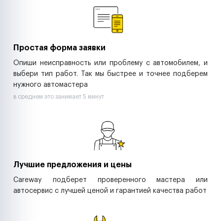
Ритейл-сети
Управляющие компании
Страховые компании
B2B-дистрибьюторы
Простая форма заявки
Опиши неисправность или проблему с автомобилем, и
выбери тип работ. Так мы быстрее и точнее подберем
нужного автомастера
в среднем это занимает 5 минут
Лучшие предложения и цены
Careway подберет проверенного мастера или
автосервис с лучшей ценой и гарантией качества работ