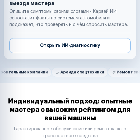
выезда мастера
Опишите симптомы своими словами - Карвэй ИИ
сопоставит факты по системам автомобиля и
подскажет, что проверять и о чём спросить мастера.
Открыть ИИ-диагностику
Нам доверяют
Частные автолюбители
ые компании
Аренда спецтехники
Ремонт спецтехники
Маркетплейсы
Службы доставки
Логистические компании
Транспортные компании
Таксопарки
Индивидуальный подход: опытные
Автопарки
мастера с высоким рейтингом для
Автодилеры
вашей машины
Сервисные центры
Поставщики запчастей
Гарантированное обслуживание или ремонт вашего
Строительные компании
транспортного средства
Аренда спецтехники