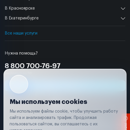
В Красноярске
В Екатеринбурге
Все наши услуги
Нужна помощь?
8 800 700-76-97
Бесплатно по РФ
Заявка на ремонт
Мы используем cookies
Мы используем файлы cookie, чтобы улучшить работу
сайта и анализировать трафик. Продолжая
Условия использования
Удаление аккаунта
пользоваться сайтом, вы соглашаетесь с их
Вся информация, представленная на сайте, носит исключительно
информационный характер и не является публичной офертой в