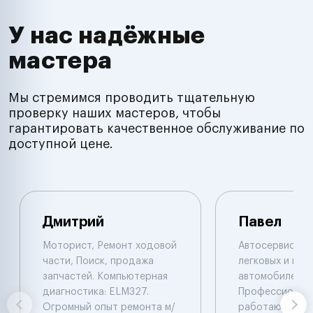
У нас надёжные
мастера
Мы стремимся проводить тщательную
проверку наших мастеров, чтобы
гарантировать качественное обслуживание по
доступной цене.
Дмитрий
Павел
Моторист, Ремонт ходовой
Автосервис по
части, Поиск, продажа
легковых и гру
запчастей. Компьютерная
автомобилей.
диагностика: ELM327.
Профессионал
Огромный опыт ремонта м/
работают с ав