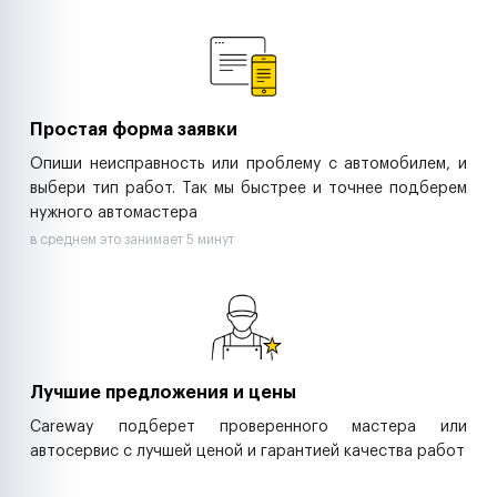
Ремонт спецтехники
Ритейл-сети
Управляющие компании
Страховые компании
B2B-дистрибьюторы
Простая форма заявки
Опиши неисправность или проблему с автомобилем, и
выбери тип работ. Так мы быстрее и точнее подберем
нужного автомастера
в среднем это занимает 5 минут
Лучшие предложения и цены
Careway подберет проверенного мастера или
автосервис с лучшей ценой и гарантией качества работ