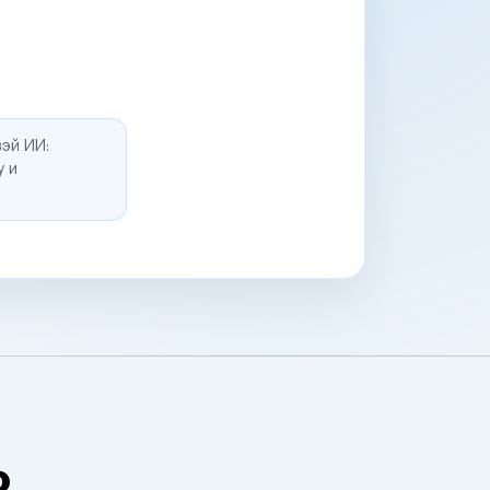
эй ИИ:
у и
о