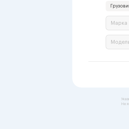
Грузови
Марка 
Модел
Указ
Не я