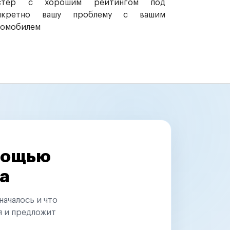
стер с хорошим рейтингом под
нкретно вашу проблему с вашим
томобилем
омощью
а
началось и что
я и предложит