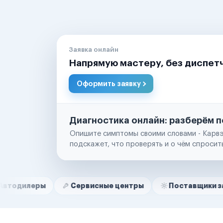
Заявка онлайн
Напрямую мастеру, без диспет
Оформить заявку
Диагностика онлайн: разберём п
Опишите симптомы своими словами - Карвэ
подскажет, что проверять и о чём спросит
Нам доверяют
Частные автолюбители
ы
Сервисные центры
Поставщики запчастей
Маркетплейсы
Службы доставки
Логистические компании
Транспортные компании