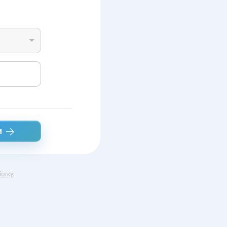
и
отку
.