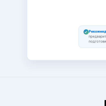
Рекоменд
предварит
подготови