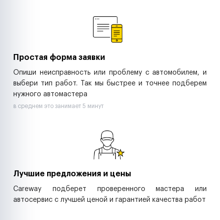
Ремонт спецтехники
Ритейл-сети
Управляющие компании
Страховые компании
B2B-дистрибьюторы
Простая форма заявки
Опиши неисправность или проблему с автомобилем, и
выбери тип работ. Так мы быстрее и точнее подберем
нужного автомастера
в среднем это занимает 5 минут
Лучшие предложения и цены
Careway подберет проверенного мастера или
автосервис с лучшей ценой и гарантией качества работ