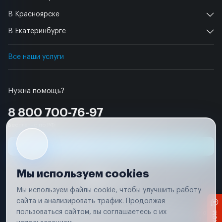
В Красноярске
В Екатеринбурге
Все наши услуги
Нужна помощь?
8 800 700-76-97
Бесплатно по РФ
Заявка на ремонт
Мы используем cookies
Мы используем файлы cookie, чтобы улучшить работу
сайта и анализировать трафик. Продолжая
Условия использования
Удаление аккаунта
пользоваться сайтом, вы соглашаетесь с их
Вся информация, представленная на сайте, носит исключительно
информационный характер и не является публичной офертой в