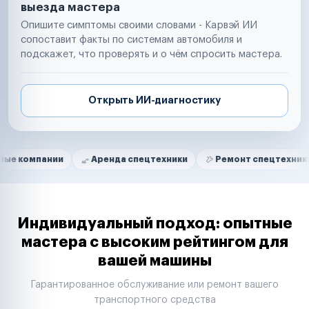
выезда мастера
Опишите симптомы своими словами - Карвэй ИИ
сопоставит факты по системам автомобиля и
подскажет, что проверять и о чём спросить мастера.
Открыть ИИ-диагностику
Нам доверяют
Частные автолюбители
нии
Аренда спецтехники
Ремонт спецтехники
Рит
Маркетплейсы
Службы доставки
Логистические компании
Транспортные компании
Таксопарки
Индивидуальный подход: опытные
Автопарки
мастера с высоким рейтингом для
Автодилеры
вашей машины
Сервисные центры
Поставщики запчастей
Гарантированное обслуживание или ремонт вашего
Строительные компании
транспортного средства
Аренда спецтехники