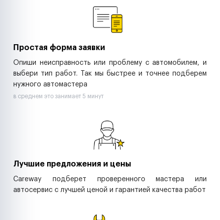
Ритейл-сети
Управляющие компании
Страховые компании
B2B-дистрибьюторы
Простая форма заявки
Опиши неисправность или проблему с автомобилем, и
выбери тип работ. Так мы быстрее и точнее подберем
нужного автомастера
в среднем это занимает 5 минут
Лучшие предложения и цены
Careway подберет проверенного мастера или
автосервис с лучшей ценой и гарантией качества работ