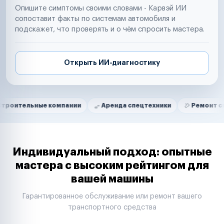
Опишите симптомы своими словами - Карвэй ИИ
сопоставит факты по системам автомобиля и
подскажет, что проверять и о чём спросить мастера.
Открыть ИИ-диагностику
Нам доверяют
Частные автолюбители
ные компании
Аренда спецтехники
Ремонт спецтехник
Маркетплейсы
Службы доставки
Логистические компании
Транспортные компании
Таксопарки
Индивидуальный подход: опытные
Автопарки
мастера с высоким рейтингом для
Автодилеры
вашей машины
Сервисные центры
Поставщики запчастей
Гарантированное обслуживание или ремонт вашего
Строительные компании
транспортного средства
Аренда спецтехники
Ремонт спецтехники