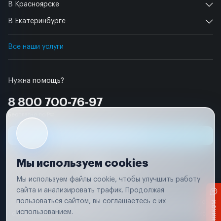
В Красноярске
В Екатеринбурге
Все наши услуги
Нужна помощь?
8 800 700-76-97
Бесплатно по РФ
Заявка на ремонт
Мы используем cookies
Мы используем файлы cookie, чтобы улучшить работу
сайта и анализировать трафик. Продолжая
Условия использования
пользоваться сайтом, вы соглашаетесь с их
Вся информация, представленная на сайте, носит исключительно
информационный характер и не является публичной офертой в
использованием.
соответствии с положениями статьи 437 (п. 2) Гражданского кодекса
Российской Федерации