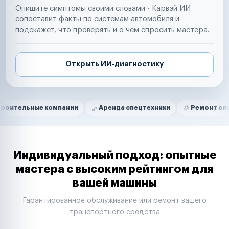
Опишите симптомы своими словами - Карвэй ИИ
сопоставит факты по системам автомобиля и
подскажет, что проверять и о чём спросить мастера.
Открыть ИИ-диагностику
Нам доверяют
Частные автолюбители
ые компании
Аренда спецтехники
Ремонт спецтехники
Маркетплейсы
Службы доставки
Логистические компании
Транспортные компании
Таксопарки
Индивидуальный подход: опытные
Автопарки
мастера с высоким рейтингом для
Автодилеры
вашей машины
Сервисные центры
Поставщики запчастей
Гарантированное обслуживание или ремонт вашего
Строительные компании
транспортного средства
Аренда спецтехники
Ремонт спецтехники