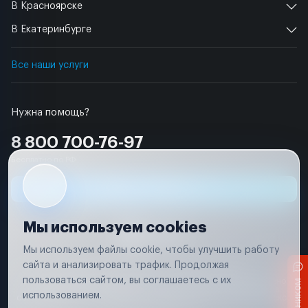
В Красноярске
В Екатеринбурге
Все наши услуги
Нужна помощь?
8 800 700-76-97
Бесплатно по РФ
Заявка на ремонт
Мы используем cookies
Мы используем файлы cookie, чтобы улучшить работу
сайта и анализировать трафик. Продолжая
Условия использования
Удаление аккаунта
пользоваться сайтом, вы соглашаетесь с их
Вся информация, представленная на сайте, носит исключительно
информационный характер и не является публичной офертой в
использованием.
соответствии с положениями статьи 437 (п. 2) Гражданского кодекса
Российской Федерации