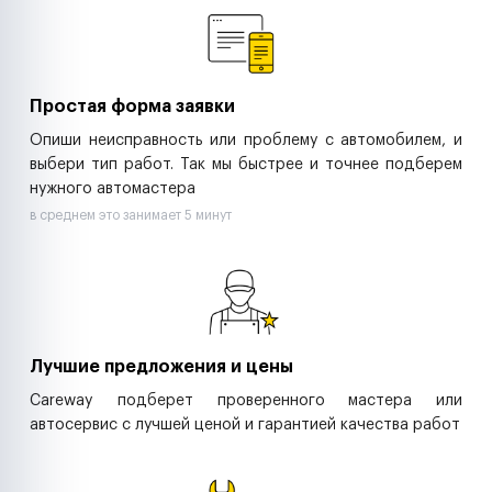
Ритейл-сети
Управляющие компании
Страховые компании
B2B-дистрибьюторы
Простая форма заявки
Опиши неисправность или проблему с автомобилем, и
выбери тип работ. Так мы быстрее и точнее подберем
нужного автомастера
в среднем это занимает 5 минут
Лучшие предложения и цены
Careway подберет проверенного мастера или
автосервис с лучшей ценой и гарантией качества работ