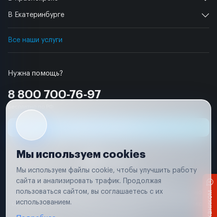
В Екатеринбурге
Все наши услуги
Нужна помощь?
8 800 700-76-97
Бесплатно по РФ
Заявка на ремонт
Мы используем cookies
Мы используем файлы cookie, чтобы улучшить работу
сайта и анализировать трафик. Продолжая
Условия использования
Удаление аккаунта
пользоваться сайтом, вы соглашаетесь с их
Вся информация, представленная на сайте, носит исключительно
информационный характер и не является публичной офертой в
использованием.
соответствии с положениями статьи 437 (п. 2) Гражданского кодекса
Российской Федерации