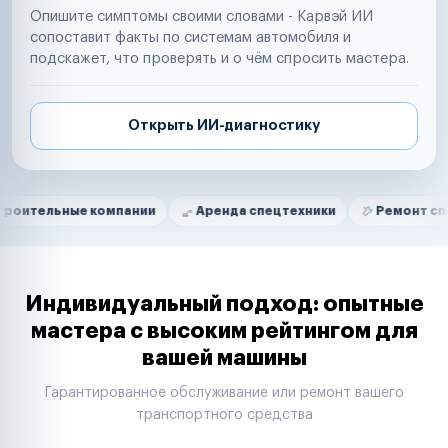
Опишите симптомы своими словами - Карвэй ИИ
сопоставит факты по системам автомобиля и
подскажет, что проверять и о чём спросить мастера.
Открыть ИИ-диагностику
Нам доверяют
Частные автолюбители
ые компании
Аренда спецтехники
Ремонт спецтехники
Маркетплейсы
Службы доставки
Логистические компании
Транспортные компании
Таксопарки
Индивидуальный подход: опытные
Автопарки
мастера с высоким рейтингом для
Автодилеры
вашей машины
Сервисные центры
Поставщики запчастей
Гарантированное обслуживание или ремонт вашего
Строительные компании
транспортного средства
Аренда спецтехники
Ремонт спецтехники