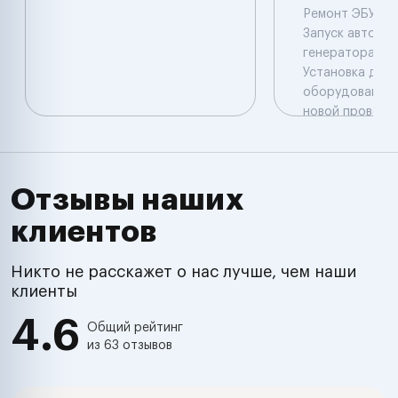
Ремонт ЭБУ( пр
Запуск авто Ре
генератора , с
Установка доп
оборудования 
новой проводк
авто Отключен
сигнализации 
иммобилайзера
авто Выезд Иж
Отзывы наших
,Удмуртия , Рос
клиентов
Никто не расскажет о нас лучше, чем наши
клиенты
4.6
Общий рейтинг
из 63 отзывов