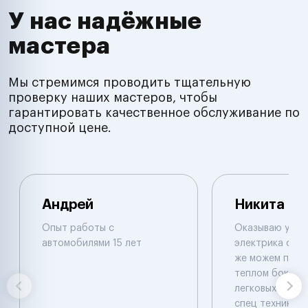
У нас надёжные
мастера
Мы стремимся проводить тщательную
проверку наших мастеров, чтобы
гарантировать качественное обслуживание по
доступной цене.
Андрей
Никита
Опыт работы с
Оказываю услуг
автомобилями 15 лет
электрика с вые
же можем приня
теплом боксе .
легковых и груз
спец техники .