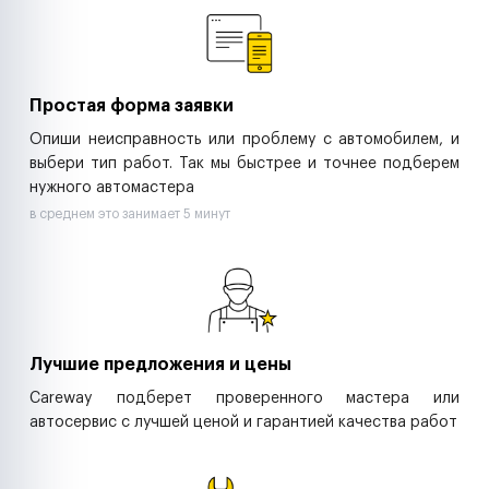
Ритейл-сети
Управляющие компании
Страховые компании
B2B-дистрибьюторы
Простая форма заявки
Опиши неисправность или проблему с автомобилем, и
выбери тип работ. Так мы быстрее и точнее подберем
нужного автомастера
в среднем это занимает 5 минут
Лучшие предложения и цены
Careway подберет проверенного мастера или
автосервис с лучшей ценой и гарантией качества работ