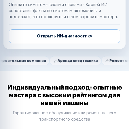
Опишите симптомы своими словами - Карвэй ИИ
сопоставит факты по системам автомобиля и
подскажет, что проверять и о чём спросить мастера.
Открыть ИИ-диагностику
Нам доверяют
Частные автолюбители
ые компании
Аренда спецтехники
Ремонт спецтехники
Маркетплейсы
Службы доставки
Логистические компании
Транспортные компании
Таксопарки
Индивидуальный подход: опытные
Автопарки
мастера с высоким рейтингом для
Автодилеры
вашей машины
Сервисные центры
Поставщики запчастей
Гарантированное обслуживание или ремонт вашего
Строительные компании
транспортного средства
Аренда спецтехники
Ремонт спецтехники