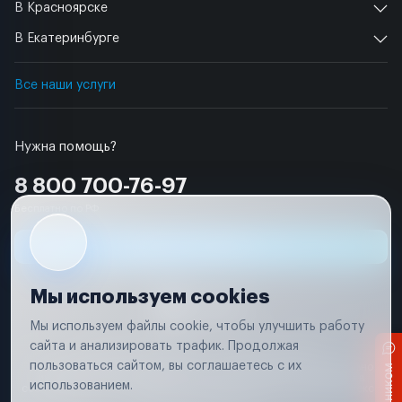
В Красноярске
В Екатеринбурге
Все наши услуги
Нужна помощь?
8 800 700-76-97
Бесплатно по РФ
Заявка на ремонт
Мы используем cookies
Мы используем файлы cookie, чтобы улучшить работу
сайта и анализировать трафик. Продолжая
Условия использования
Удаление аккаунта
пользоваться сайтом, вы соглашаетесь с их
Вся информация, представленная на сайте, носит исключительно
информационный характер и не является публичной офертой в
использованием.
соответствии с положениями статьи 437 (п. 2) Гражданского кодекса
Российской Федерации