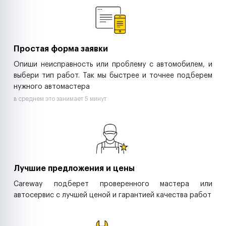
Ритейл-сети
Управляющие компании
Страховые компании
B2B-дистрибьюторы
Простая форма заявки
Опиши неисправность или проблему с автомобилем, и
выбери тип работ. Так мы быстрее и точнее подберем
нужного автомастера
в среднем это занимает 5 минут
Лучшие предложения и цены
Careway подберет проверенного мастера или
автосервис с лучшей ценой и гарантией качества работ