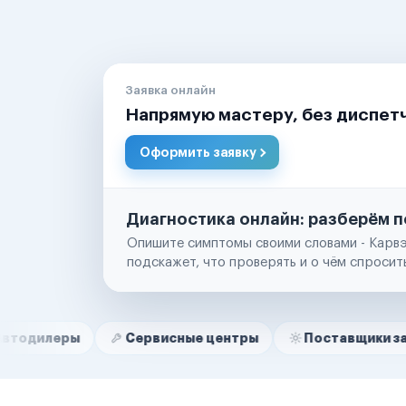
Заявка онлайн
Напрямую мастеру, без диспет
Оформить заявку
Диагностика онлайн: разберём п
Опишите симптомы своими словами - Карвэ
подскажет, что проверять и о чём спросит
Нам доверяют
Частные автолюбители
ы
Сервисные центры
Поставщики запчастей
Маркетплейсы
Службы доставки
Логистические компании
Транспортные компании