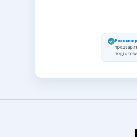
Рекоменд
предварит
подготови