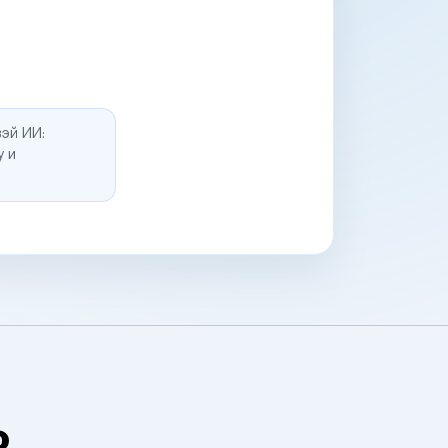
эй ИИ:
у и
о