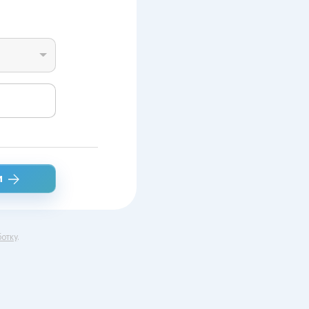
и
отку
.