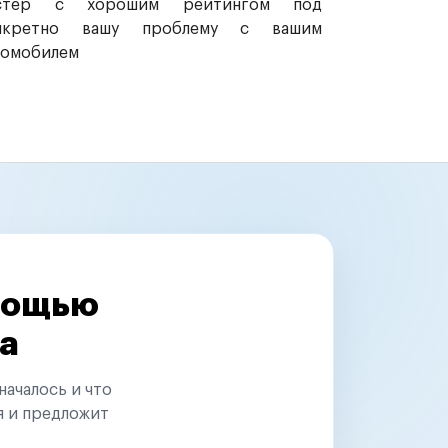
стер с хорошим рейтингом под
нкретно вашу проблему с вашим
томобилем
омощью
а
началось и что
я и предложит