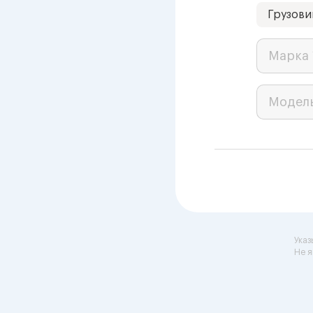
Грузови
Марка 
Модел
Указ
Не я