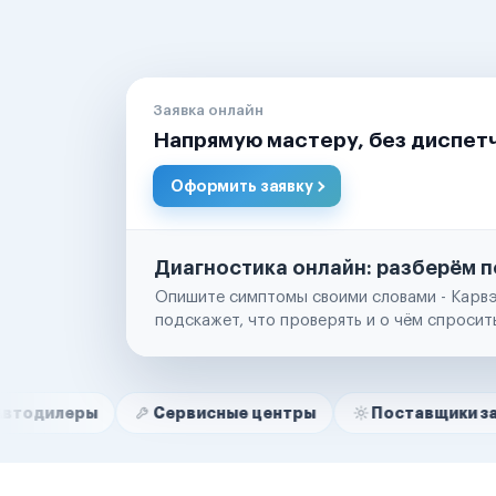
Заявка онлайн
Напрямую мастеру, без диспет
Оформить заявку
Диагностика онлайн: разберём п
Опишите симптомы своими словами - Карвэ
подскажет, что проверять и о чём спросит
Нам доверяют
Частные автолюбители
Сервисные центры
Поставщики запчастей
Маркетплейсы
Службы доставки
Логистические компании
Транспортные компании