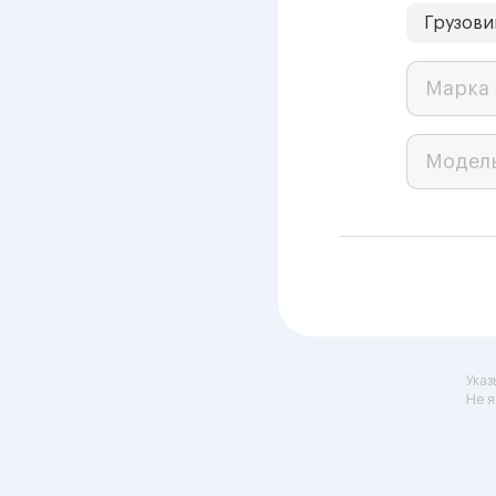
Грузови
Марка 
Модел
Указ
Не я