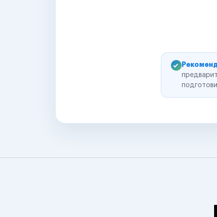
Рекоменд
предварит
подготови