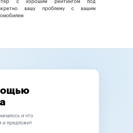
стер с хорошим рейтингом под
нкретно вашу проблему с вашим
томобилем
омощью
а
началось и что
я и предложит