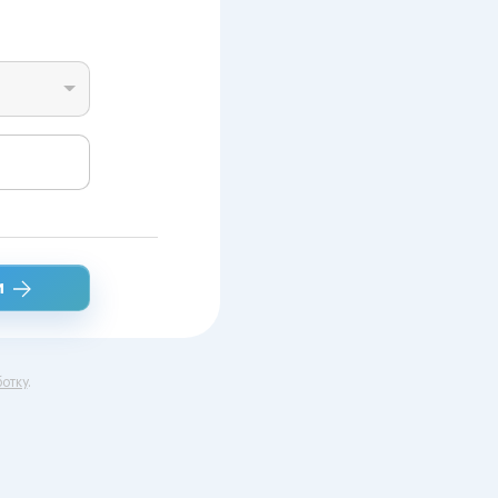
и
отку
.