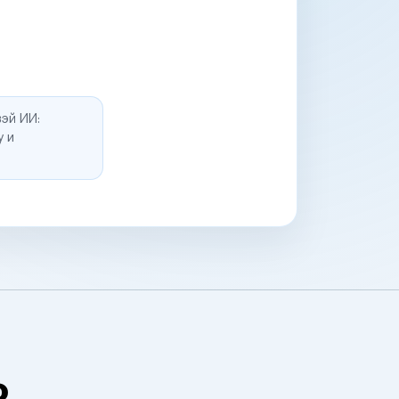
эй ИИ:
у и
о