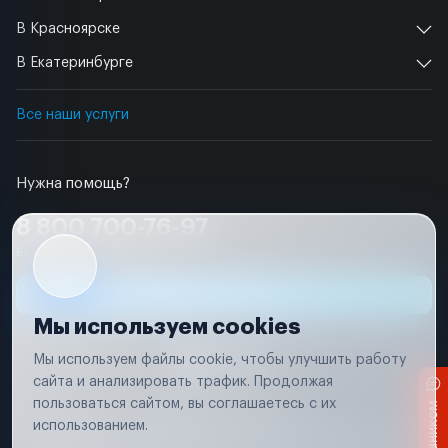
В Красноярске
В Екатеринбурге
Все наши услуги
Нужна помощь?
8 800 700-76-97
Бесплатно по РФ
Заявка на ремонт
Мы используем cookies
Мы используем файлы cookie, чтобы улучшить работу
сайта и анализировать трафик. Продолжая
пользоваться сайтом, вы соглашаетесь с их
Условия использования
использованием.
Вся информация, представленная на сайте, носит исключительно
информационный характер и не является публичной офертой в