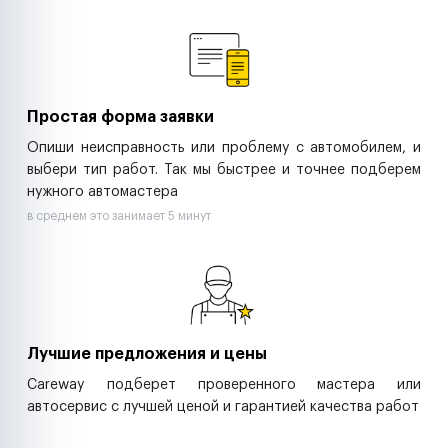
Ремонт спецтехники
Ритейл-сети
Управляющие компании
Страховые компании
B2B-дистрибьюторы
Простая форма заявки
Опиши неисправность или проблему с автомобилем, и
выбери тип работ. Так мы быстрее и точнее подберем
нужного автомастера
в среднем это занимает 5 минут
Лучшие предложения и цены
Careway подберет проверенного мастера или
автосервис с лучшей ценой и гарантией качества работ