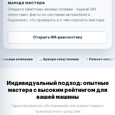
выезда мастера
Опишите симптомы своими словами - Карвэй ИИ
сопоставит факты по системам автомобиля и
подскажет, что проверять и о чём спросить мастера.
Открыть ИИ-диагностику
Нам доверяют
Частные автолюбители
компании
Аренда спецтехники
Ремонт спецтехники
Маркетплейсы
Службы доставки
Логистические компании
Транспортные компании
Таксопарки
Индивидуальный подход: опытные
Автопарки
мастера с высоким рейтингом для
Автодилеры
вашей машины
Сервисные центры
Поставщики запчастей
Гарантированное обслуживание или ремонт вашего
Строительные компании
транспортного средства
Аренда спецтехники