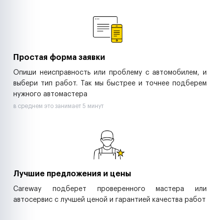
Ремонт спецтехники
Ритейл-сети
Управляющие компании
Страховые компании
B2B-дистрибьюторы
Простая форма заявки
Опиши неисправность или проблему с автомобилем, и
выбери тип работ. Так мы быстрее и точнее подберем
нужного автомастера
в среднем это занимает 5 минут
Лучшие предложения и цены
Careway подберет проверенного мастера или
автосервис с лучшей ценой и гарантией качества работ