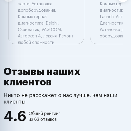
части, Установка
Компьютерная
допоборудования.
диагностика: De
Компьютерная
Launch. Автоэл
диагностика: Delphi,
Диагностика. Ч
Сканматик, VAG COM,
Установка доп
Автоскоп 4, лексия. Ремонт
оборудования.
любой сложности
Отзывы наших
клиентов
Никто не расскажет о нас лучше, чем наши
клиенты
4.6
Общий рейтинг
из 63 отзывов