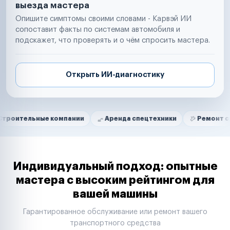
выезда мастера
Опишите симптомы своими словами - Карвэй ИИ
сопоставит факты по системам автомобиля и
подскажет, что проверять и о чём спросить мастера.
Открыть ИИ-диагностику
Нам доверяют
Частные автолюбители
ные компании
Аренда спецтехники
Ремонт спецтехник
Маркетплейсы
Службы доставки
Логистические компании
Транспортные компании
Таксопарки
Индивидуальный подход: опытные
Автопарки
мастера с высоким рейтингом для
Автодилеры
вашей машины
Сервисные центры
Поставщики запчастей
Гарантированное обслуживание или ремонт вашего
Строительные компании
транспортного средства
Аренда спецтехники