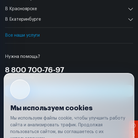
В Красноярске
В Екатеринбурге
Все наши услуги
Нужна помощь?
8 800 700-76-97
Бесплатно по РФ
Заявка на ремонт
Мы используем cookies
Мы используем файлы cookie, чтобы улучшить работу
сайта и анализировать трафик. Продолжая
Условия использования
пользоваться сайтом, вы соглашаетесь с их
Вся информация, представленная на сайте, носит исключительно
информационный характер и не является публичной офертой в