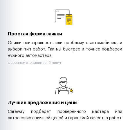
Ремонт спецтехники
Ритейл-сети
Управляющие компании
Страховые компании
B2B-дистрибьюторы
Простая форма заявки
Опиши неисправность или проблему с автомобилем, и
выбери тип работ. Так мы быстрее и точнее подберем
нужного автомастера
в среднем это занимает 5 минут
Лучшие предложения и цены
Careway подберет проверенного мастера или
автосервис с лучшей ценой и гарантией качества работ