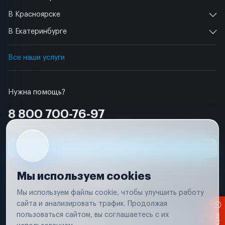
В Красноярске
В Екатеринбурге
Все наши услуги
Нужна помощь?
8 800 700-76-97
Бесплатно по РФ
Заявка на ремонт
Мы используем cookies
Мы используем файлы cookie, чтобы улучшить работу
сайта и анализировать трафик. Продолжая
Условия использования
пользоваться сайтом, вы соглашаетесь с их
Вся информация, представленная на сайте, носит исключительно
информационный характер и не является публичной офертой в