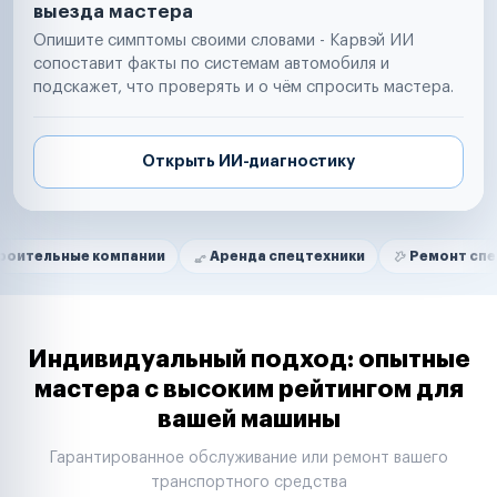
выезда мастера
Опишите симптомы своими словами - Карвэй ИИ
сопоставит факты по системам автомобиля и
подскажет, что проверять и о чём спросить мастера.
Открыть ИИ-диагностику
Нам доверяют
Частные автолюбители
е компании
Аренда спецтехники
Ремонт спецтехники
Маркетплейсы
Службы доставки
Логистические компании
Транспортные компании
Таксопарки
Индивидуальный подход: опытные
Автопарки
мастера с высоким рейтингом для
Автодилеры
вашей машины
Сервисные центры
Поставщики запчастей
Гарантированное обслуживание или ремонт вашего
Строительные компании
транспортного средства
Аренда спецтехники