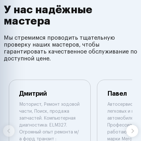
У нас надёжные
мастера
Мы стремимся проводить тщательную
проверку наших мастеров, чтобы
гарантировать качественное обслуживание по
доступной цене.
Дмитрий
Павел
Моторист, Ремонт ходовой
Автосервис по
части, Поиск, продажа
легковых и гру
запчастей. Компьютерная
автомобилей.
диагностика: ELM327.
Профессионал
Огромный опыт ремонта м/
работают с ав
а форд транзит :
марки Mercede