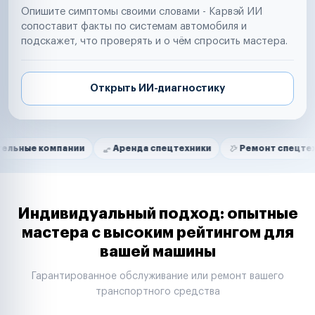
Опишите симптомы своими словами - Карвэй ИИ
сопоставит факты по системам автомобиля и
подскажет, что проверять и о чём спросить мастера.
Открыть ИИ-диагностику
Нам доверяют
Частные автолюбители
омпании
Аренда спецтехники
Ремонт спецтехники
Маркетплейсы
Службы доставки
Логистические компании
Транспортные компании
Таксопарки
Индивидуальный подход: опытные
Автопарки
мастера с высоким рейтингом для
Автодилеры
вашей машины
Сервисные центры
Поставщики запчастей
Гарантированное обслуживание или ремонт вашего
Строительные компании
транспортного средства
Аренда спецтехники
Ремонт спецтехники