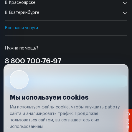
В Красноярске
В Екатеринбурге
Все наши услуги
Нужна помощь?
8 800 700-76-97
Бесплатно по РФ
Заявка на ремонт
Мы используем cookies
Мы используем файлы cookie, чтобы улучшить работу
сайта и анализировать трафик. Продолжая
Условия использования
Удаление аккаунта
пользоваться сайтом, вы соглашаетесь с их
Вся информация, представленная на сайте, носит исключительно
информационный характер и не является публичной офертой в
использованием.
соответствии с положениями статьи 437 (п. 2) Гражданского кодекса
Российской Федерации