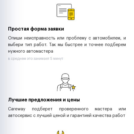
Ритейл-сети
Управляющие компании
Страховые компании
B2B-дистрибьюторы
Простая форма заявки
Опиши неисправность или проблему с автомобилем, и
выбери тип работ. Так мы быстрее и точнее подберем
нужного автомастера
в среднем это занимает 5 минут
Лучшие предложения и цены
Careway подберет проверенного мастера или
автосервис с лучшей ценой и гарантией качества работ