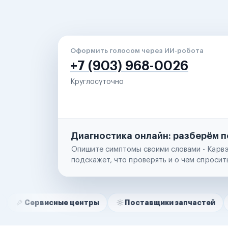
Оформить голосом через ИИ-робота
+7 (903) 968-0026
Круглосуточно
Диагностика онлайн: разберём п
Опишите симптомы своими словами - Карвэ
подскажет, что проверять и о чём спросит
Нам доверяют
Частные автолюбители
исные центры
Поставщики запчастей
Строит
Маркетплейсы
Службы доставки
Логистические компании