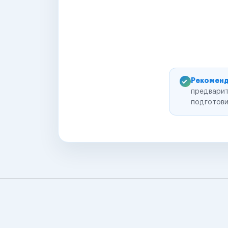
Рекоменд
предварит
подготови