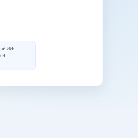
эй ИИ:
у и