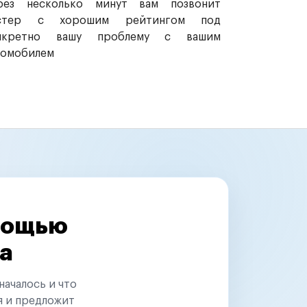
рез несколько минут вам позвонит
стер с хорошим рейтингом под
нкретно вашу проблему с вашим
томобилем
омощью
а
началось и что
я и предложит