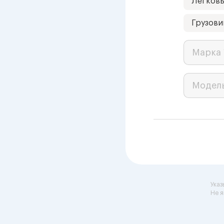
Легков
Грузови
Марка 
Модел
Указ
Не я