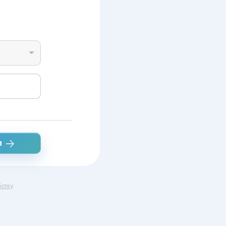
и
отку
.