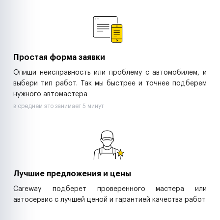
Ремонт спецтехники
Ритейл-сети
Управляющие компании
Страховые компании
B2B-дистрибьюторы
Простая форма заявки
Опиши неисправность или проблему с автомобилем, и
выбери тип работ. Так мы быстрее и точнее подберем
нужного автомастера
в среднем это занимает 5 минут
Лучшие предложения и цены
Careway подберет проверенного мастера или
автосервис с лучшей ценой и гарантией качества работ