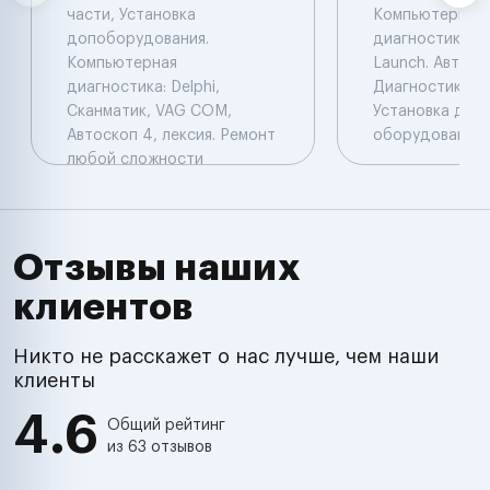
части, Установка
Компьютерная
допоборудования.
диагностика: De
Компьютерная
Launch. Автоэл
диагностика: Delphi,
Диагностика. Ч
Сканматик, VAG COM,
Установка доп
Автоскоп 4, лексия. Ремонт
оборудования.
любой сложности
Отзывы наших
клиентов
Никто не расскажет о нас лучше, чем наши
клиенты
4.6
Общий рейтинг
из 63 отзывов