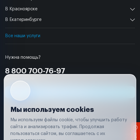
В Красноярске
В Екатеринбурге
Все наши услуги
Нужна помощь?
8 800 700-76-97
Бесплатно по РФ
Заявка на ремонт
Мы используем cookies
Мы используем файлы cookie, чтобы улучшить работу
сайта и анализировать трафик. Продолжая
Условия использования
Удаление аккаунта
пользоваться сайтом, вы соглашаетесь с их
Вся информация, представленная на сайте, носит исключительно
информационный характер и не является публичной офертой в