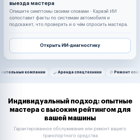
выезда мастера
Опишите симптомы своими словами - Карвэй ИИ
сопоставит факты по системам автомобиля и
подскажет, что проверять и о чём спросить мастера.
Открыть ИИ-диагностику
Нам доверяют
Частные автолюбители
е компании
Аренда спецтехники
Ремонт спецтехники
Маркетплейсы
Службы доставки
Логистические компании
Транспортные компании
Таксопарки
Индивидуальный подход: опытные
Автопарки
мастера с высоким рейтингом для
Автодилеры
вашей машины
Сервисные центры
Поставщики запчастей
Гарантированное обслуживание или ремонт вашего
Строительные компании
транспортного средства
Аренда спецтехники