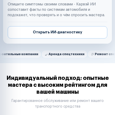
Опишите симптомы своими словами - Карвэй ИИ
сопоставит факты по системам автомобиля и
подскажет, что проверять и о чём спросить мастера.
Открыть ИИ-диагностику
Нам доверяют
Частные автолюбители
е компании
Аренда спецтехники
Ремонт спецтехники
Маркетплейсы
Службы доставки
Логистические компании
Транспортные компании
Таксопарки
Индивидуальный подход: опытные
Автопарки
мастера с высоким рейтингом для
Автодилеры
вашей машины
Сервисные центры
Поставщики запчастей
Гарантированное обслуживание или ремонт вашего
Строительные компании
транспортного средства
Аренда спецтехники
Ремонт спецтехники