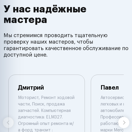
У нас надёжные
мастера
Мы стремимся проводить тщательную
проверку наших мастеров, чтобы
гарантировать качественное обслуживание по
доступной цене.
Дмитрий
Павел
Моторист, Ремонт ходовой
Автосервис по
части, Поиск, продажа
легковых и гру
запчастей. Компьютерная
автомобилей.
диагностика: ELM327.
Профессионал
Огромный опыт ремонта м/
работают с ав
а форд транзит :
марки Mercede