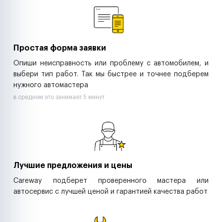
Ритейл-сети
Управляющие компании
Страховые компании
B2B-дистрибьюторы
Простая форма заявки
Опиши неисправность или проблему с автомобилем, и
выбери тип работ. Так мы быстрее и точнее подберем
нужного автомастера
в среднем это занимает 5 минут
Лучшие предложения и цены
Careway подберет проверенного мастера или
автосервис с лучшей ценой и гарантией качества работ