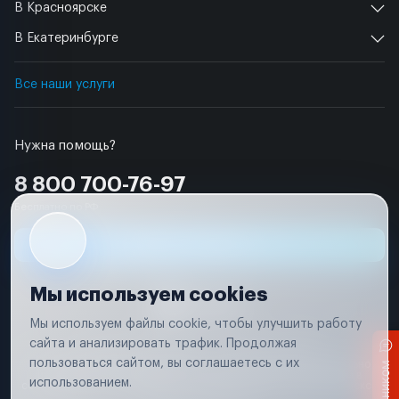
В Красноярске
В Екатеринбурге
Все наши услуги
Нужна помощь?
8 800 700-76-97
Бесплатно по РФ
Заявка на ремонт
Мы используем cookies
Мы используем файлы cookie, чтобы улучшить работу
сайта и анализировать трафик. Продолжая
Условия использования
Удаление аккаунта
пользоваться сайтом, вы соглашаетесь с их
Вся информация, представленная на сайте, носит исключительно
информационный характер и не является публичной офертой в
использованием.
соответствии с положениями статьи 437 (п. 2) Гражданского кодекса
Российской Федерации