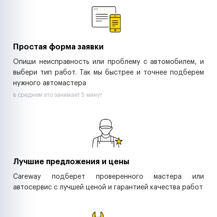
Ритейл-сети
Управляющие компании
Страховые компании
B2B-дистрибьюторы
Простая форма заявки
Опиши неисправность или проблему с автомобилем, и
выбери тип работ. Так мы быстрее и точнее подберем
нужного автомастера
в среднем это занимает 5 минут
Лучшие предложения и цены
Careway подберет проверенного мастера или
автосервис с лучшей ценой и гарантией качества работ