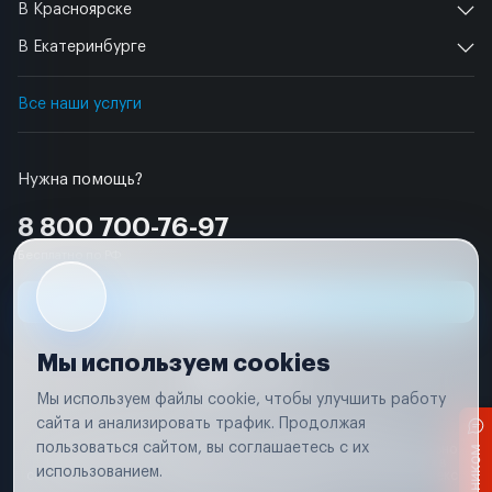
В Красноярске
В Екатеринбурге
Все наши услуги
Нужна помощь?
8 800 700-76-97
Бесплатно по РФ
Заявка на ремонт
Мы используем cookies
Мы используем файлы cookie, чтобы улучшить работу
сайта и анализировать трафик. Продолжая
Условия использования
Удаление аккаунта
пользоваться сайтом, вы соглашаетесь с их
Вся информация, представленная на сайте, носит исключительно
информационный характер и не является публичной офертой в
использованием.
соответствии с положениями статьи 437 (п. 2) Гражданского кодекса
Российской Федерации