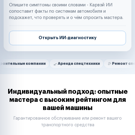
Опишите симптомы своими словами - Карвэй ИИ
сопоставит факты по системам автомобиля и
подскажет, что проверять и о чём спросить мастера.
Открыть ИИ-диагностику
Нам доверяют
Частные автолюбители
е компании
Аренда спецтехники
Ремонт спецтехники
Маркетплейсы
Службы доставки
Логистические компании
Транспортные компании
Таксопарки
Индивидуальный подход: опытные
Автопарки
мастера с высоким рейтингом для
Автодилеры
вашей машины
Сервисные центры
Поставщики запчастей
Гарантированное обслуживание или ремонт вашего
Строительные компании
транспортного средства
Аренда спецтехники
Ремонт спецтехники