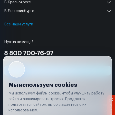
В Красноярске
В Екатеринбурге
Все наши услуги
Нужна помощь?
8 800 700-76-97
Бесплатно по РФ
Заявка на ремонт
Мы используем cookies
Мы используем файлы cookie, чтобы улучшить работу
сайта и анализировать трафик. Продолжая
Условия использования
Удаление аккаунта
пользоваться сайтом, вы соглашаетесь с их
Вся информация, представленная на сайте, носит исключительно
информационный характер и не является публичной офертой в
использованием.
соответствии с положениями статьи 437 (п. 2) Гражданского кодекса
Российской Федерации