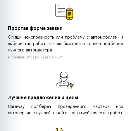
Ритейл-сети
Управляющие компании
Страховые компании
B2B-дистрибьюторы
Простая форма заявки
Опиши неисправность или проблему с автомобилем, и
выбери тип работ. Так мы быстрее и точнее подберем
нужного автомастера
в среднем это занимает 5 минут
Лучшие предложения и цены
Careway подберет проверенного мастера или
автосервис с лучшей ценой и гарантией качества работ