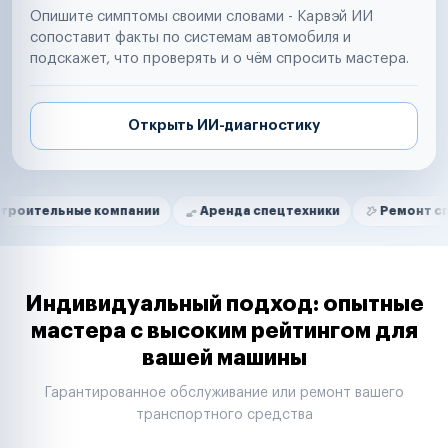
Опишите симптомы своими словами - Карвэй ИИ
сопоставит факты по системам автомобиля и
подскажет, что проверять и о чём спросить мастера.
Открыть ИИ-диагностику
Нам доверяют
Частные автолюбители
ные компании
Аренда спецтехники
Ремонт спецтехник
Маркетплейсы
Службы доставки
Логистические компании
Транспортные компании
Таксопарки
Индивидуальный подход: опытные
Автопарки
мастера с высоким рейтингом для
Автодилеры
вашей машины
Сервисные центры
Поставщики запчастей
Гарантированное обслуживание или ремонт вашего
Строительные компании
транспортного средства
Аренда спецтехники
Ремонт спецтехники