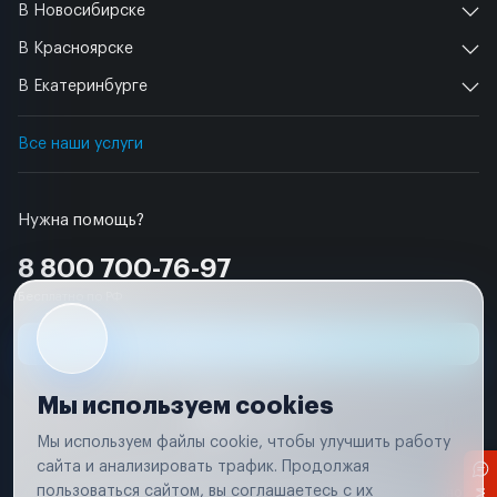
В Новосибирске
В Красноярске
В Екатеринбурге
Все наши услуги
Нужна помощь?
8 800 700-76-97
Бесплатно по РФ
Заявка на ремонт
Мы используем cookies
Мы используем файлы cookie, чтобы улучшить работу
сайта и анализировать трафик. Продолжая
Условия использования
Удаление аккаунта
пользоваться сайтом, вы соглашаетесь с их
Вся информация, представленная на сайте, носит исключительно