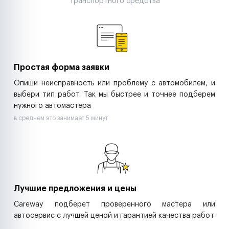
транспортного средства
Аренда спецтехники
Ремонт спецтехники
Ритейл-сети
Управляющие компании
Страховые компании
B2B-дистрибьюторы
Простая форма заявки
Опиши неисправность или проблему с автомобилем, и
выбери тип работ. Так мы быстрее и точнее подберем
нужного автомастера
в среднем это занимает 5 минут
Лучшие предложения и цены
Careway подберет проверенного мастера или
автосервис с лучшей ценой и гарантией качества работ