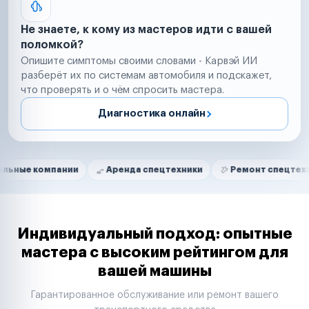
Не знаете, к кому из мастеров идти с вашей
поломкой?
Опишите симптомы своими словами - Карвэй ИИ
разберёт их по системам автомобиля и подскажет,
что проверять и о чём спросить мастера.
Диагностика онлайн
Нам доверяют
Частные автолюбители
нии
Аренда спецтехники
Ремонт спецтехники
Рит
Маркетплейсы
Службы доставки
Логистические компании
Транспортные компании
Таксопарки
Индивидуальный подход: опытные
Автопарки
мастера с высоким рейтингом для
Автодилеры
вашей машины
Сервисные центры
Поставщики запчастей
Гарантированное обслуживание или ремонт вашего
Строительные компании