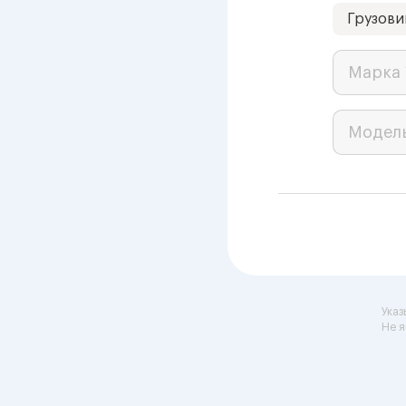
Грузови
Марка 
Модел
Указ
Не я