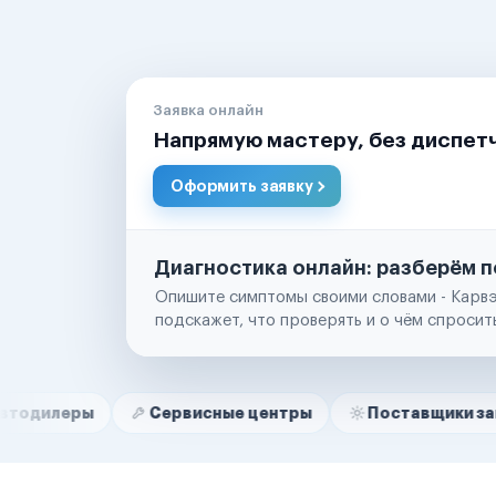
Заявка онлайн
Напрямую мастеру, без диспет
Оформить заявку
Диагностика онлайн: разберём п
Опишите симптомы своими словами - Карвэ
подскажет, что проверять и о чём спросит
Нам доверяют
Частные автолюбители
Сервисные центры
Поставщики запчастей
Маркетплейсы
Службы доставки
Логистические компании
Транспортные компании