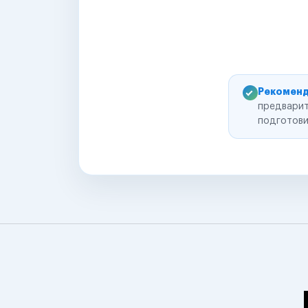
Рекоменд
предварит
подготови