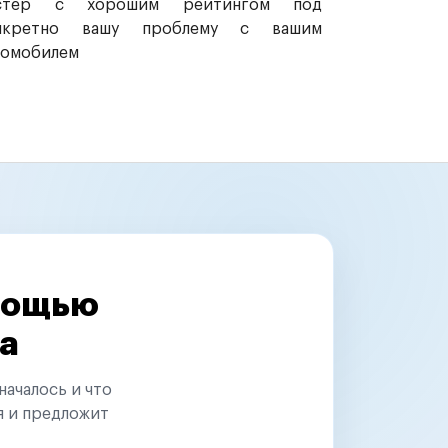
стер с хорошим рейтингом под
нкретно вашу проблему с вашим
томобилем
омощью
а
началось и что
я и предложит