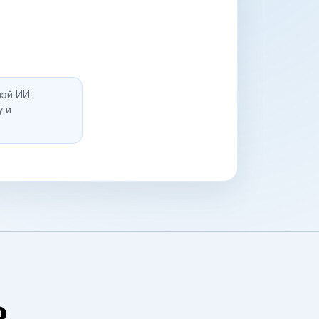
эй ИИ:
у и
о