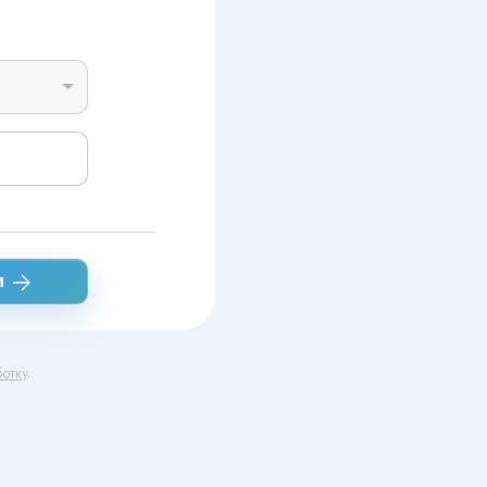
и
отку
.