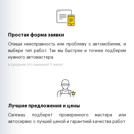
Ремонт спецтехники
Ритейл-сети
Управляющие компании
Страховые компании
B2B-дистрибьюторы
Простая форма заявки
Опиши неисправность или проблему с автомобилем, и
выбери тип работ. Так мы быстрее и точнее подберем
нужного автомастера
в среднем это занимает 5 минут
Лучшие предложения и цены
Careway подберет проверенного мастера или
автосервис с лучшей ценой и гарантией качества работ