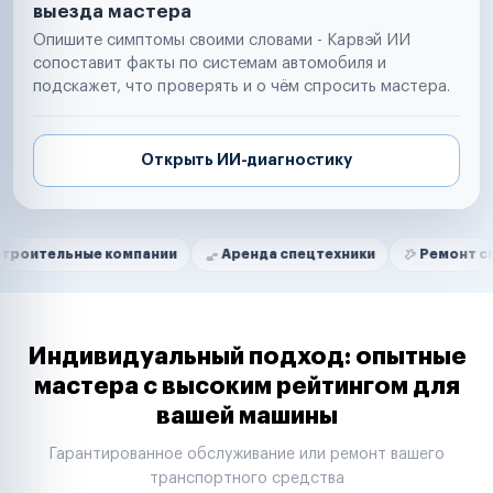
выезда мастера
Опишите симптомы своими словами - Карвэй ИИ
сопоставит факты по системам автомобиля и
подскажет, что проверять и о чём спросить мастера.
Открыть ИИ-диагностику
Нам доверяют
Частные автолюбители
ные компании
Аренда спецтехники
Ремонт спецтехник
Маркетплейсы
Службы доставки
Логистические компании
Транспортные компании
Таксопарки
Индивидуальный подход: опытные
Автопарки
мастера с высоким рейтингом для
Автодилеры
вашей машины
Сервисные центры
Поставщики запчастей
Гарантированное обслуживание или ремонт вашего
Строительные компании
транспортного средства
Аренда спецтехники