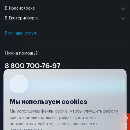
В Красноярске
В Екатеринбурге
Все наши услуги
Нужна помощь?
8 800 700-76-97
Бесплатно по РФ
Заявка на ремонт
Мы используем cookies
Мы используем файлы cookie, чтобы улучшить работу
сайта и анализировать трафик. Продолжая
Условия использования
Удаление аккаунта
пользоваться сайтом, вы соглашаетесь с их
Вся информация, представленная на сайте, носит исключительно
информационный характер и не является публичной офертой в