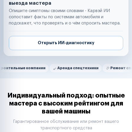
выезда мастера
Опишите симптомы своими словами - Карвэй ИИ
сопоставит факты по системам автомобиля и
подскажет, что проверять и о чём спросить мастера.
Открыть ИИ-диагностику
Нам доверяют
Частные автолюбители
ые компании
Аренда спецтехники
Ремонт спецтехники
Маркетплейсы
Службы доставки
Логистические компании
Транспортные компании
Таксопарки
Индивидуальный подход: опытные
Автопарки
мастера с высоким рейтингом для
Автодилеры
вашей машины
Сервисные центры
Поставщики запчастей
Гарантированное обслуживание или ремонт вашего
Строительные компании
транспортного средства
Аренда спецтехники