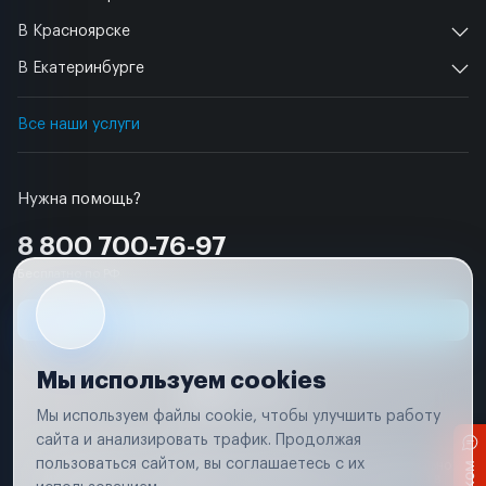
В Красноярске
В Екатеринбурге
Все наши услуги
Нужна помощь?
8 800 700-76-97
Бесплатно по РФ
Заявка на ремонт
Мы используем cookies
Мы используем файлы cookie, чтобы улучшить работу
сайта и анализировать трафик. Продолжая
Условия использования
пользоваться сайтом, вы соглашаетесь с их
Вся информация, представленная на сайте, носит исключительно
информационный характер и не является публичной офертой в