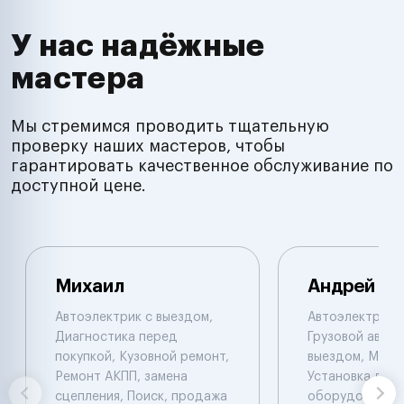
У нас надёжные
мастера
Мы стремимся проводить тщательную
проверку наших мастеров, чтобы
гарантировать качественное обслуживание по
доступной цене.
Михаил
Андрей
Автоэлектрик с выездом,
Автоэлектрик с
Диагностика перед
Грузовой автоэ
покупкой, Кузовной ремонт,
выездом, Мото
Ремонт АКПП, замена
Установка доп.
сцепления, Поиск, продажа
оборудования,