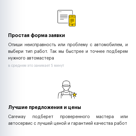
Ремонт спецтехники
Ритейл-сети
Управляющие компании
Страховые компании
B2B-дистрибьюторы
Простая форма заявки
Опиши неисправность или проблему с автомобилем, и
выбери тип работ. Так мы быстрее и точнее подберем
нужного автомастера
в среднем это занимает 5 минут
Лучшие предложения и цены
Careway подберет проверенного мастера или
автосервис с лучшей ценой и гарантией качества работ