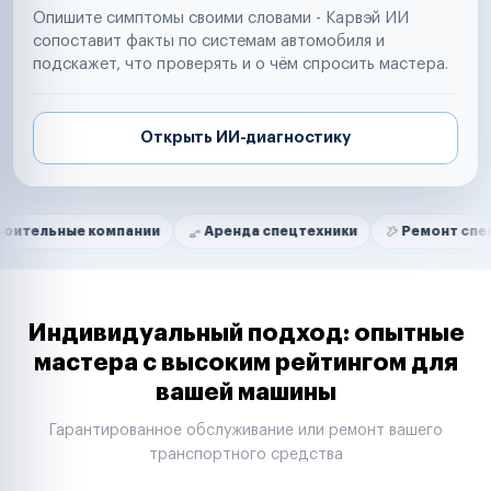
Опишите симптомы своими словами - Карвэй ИИ
сопоставит факты по системам автомобиля и
подскажет, что проверять и о чём спросить мастера.
Открыть ИИ-диагностику
Нам доверяют
Частные автолюбители
е компании
Аренда спецтехники
Ремонт спецтехники
Маркетплейсы
Службы доставки
Логистические компании
Транспортные компании
Таксопарки
Индивидуальный подход: опытные
Автопарки
мастера с высоким рейтингом для
Автодилеры
вашей машины
Сервисные центры
Поставщики запчастей
Гарантированное обслуживание или ремонт вашего
Строительные компании
транспортного средства
Аренда спецтехники
Ремонт спецтехники