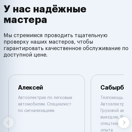
У нас надёжные
мастера
Мы стремимся проводить тщательную
проверку наших мастеров, чтобы
гарантировать качественное обслуживание по
доступной цене.
Алексей
Сабырбек
Автоэлектрик по легковым
Техпомощь на 
автомобилям. Специалист
Автоэлектрик с
по сигнализациям.
Грузовой автоэ
выездом, Ремо
спецтехники De
опыта