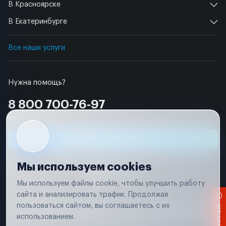
В Красноярске
В Екатеринбурге
Все наши услуги
Нужна помощь?
8 800 700-76-97
Бесплатно по РФ
Заявка на ремонт
Мы используем cookies
Мы используем файлы cookie, чтобы улучшить работу
сайта и анализировать трафик. Продолжая
Условия использования
Удаление аккаунта
пользоваться сайтом, вы соглашаетесь с их
Вся информация, представленная на сайте, носит исключительно
информационный характер и не является публичной офертой в
использованием.
соответствии с положениями статьи 437 (п. 2) Гражданского кодекса
Российской Федерации