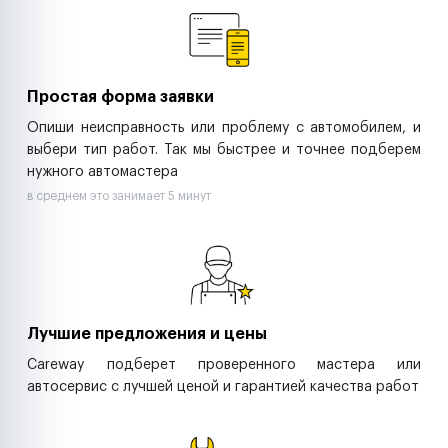
Ритейл-сети
Управляющие компании
Страховые компании
B2B-дистрибьюторы
Простая форма заявки
Опиши неисправность или проблему с автомобилем, и
выбери тип работ. Так мы быстрее и точнее подберем
нужного автомастера
в среднем это занимает 5 минут
Лучшие предложения и цены
Careway подберет проверенного мастера или
автосервис с лучшей ценой и гарантией качества работ