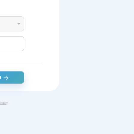
и
отку
.