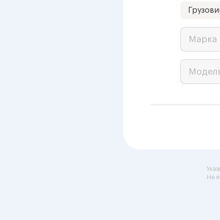
Грузови
Марка 
Модел
Указ
Не я