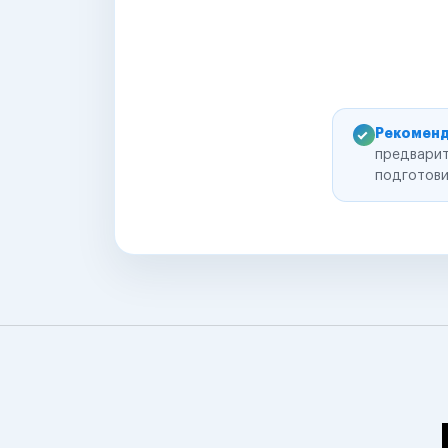
Рекоменд
предварит
подготови