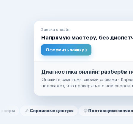
Заявка онлайн
Напрямую мастеру, без диспет
Оформить заявку
Диагностика онлайн: разберём п
Опишите симптомы своими словами - Карвэ
подскажет, что проверять и о чём спросит
Нам доверяют
Частные автолюбители
Сервисные центры
Поставщики запчастей
С
Маркетплейсы
Службы доставки
Логистические компании
Транспортные компании