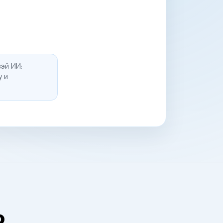
эй ИИ:
у и
о