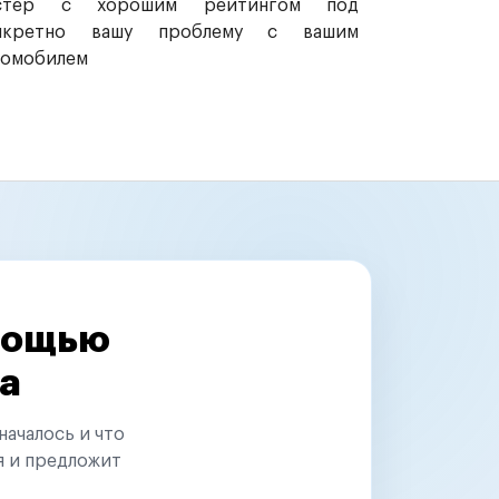
стер с хорошим рейтингом под
нкретно вашу проблему с вашим
томобилем
омощью
а
началось и что
я и предложит