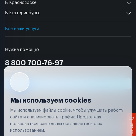
В Красноярске
В Екатеринбурге
Все наши услуги
Нужна помощь?
8 800 700-76-97
Бесплатно по РФ
Заявка на ремонт
Мы используем cookies
Мы используем файлы cookie, чтобы улучшить работу
сайта и анализировать трафик. Продолжая
Условия использования
Удаление аккаунта
пользоваться сайтом, вы соглашаетесь с их
Вся информация, представленная на сайте, носит исключительно
информационный характер и не является публичной офертой в
использованием.
соответствии с положениями статьи 437 (п. 2) Гражданского кодекса
Российской Федерации