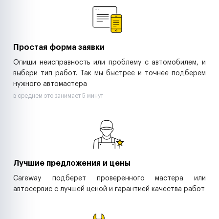
Ритейл-сети
Управляющие компании
Страховые компании
B2B-дистрибьюторы
Простая форма заявки
Опиши неисправность или проблему с автомобилем, и
выбери тип работ. Так мы быстрее и точнее подберем
нужного автомастера
в среднем это занимает 5 минут
Лучшие предложения и цены
Careway подберет проверенного мастера или
автосервис с лучшей ценой и гарантией качества работ