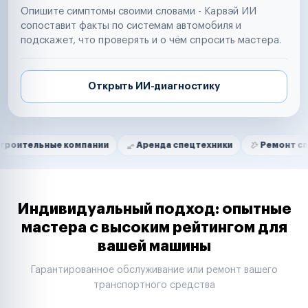
Опишите симптомы своими словами - Карвэй ИИ
сопоставит факты по системам автомобиля и
подскажет, что проверять и о чём спросить мастера.
Открыть ИИ-диагностику
Нам доверяют
Частные автолюбители
ые компании
Аренда спецтехники
Ремонт спецтехники
Маркетплейсы
Службы доставки
Логистические компании
Транспортные компании
Таксопарки
Индивидуальный подход: опытные
Автопарки
мастера с высоким рейтингом для
Автодилеры
вашей машины
Сервисные центры
Поставщики запчастей
Гарантированное обслуживание или ремонт вашего
Строительные компании
транспортного средства
Аренда спецтехники
Ремонт спецтехники