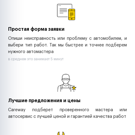
Ритейл-сети
Управляющие компании
Страховые компании
B2B-дистрибьюторы
Простая форма заявки
Опиши неисправность или проблему с автомобилем, и
выбери тип работ. Так мы быстрее и точнее подберем
нужного автомастера
в среднем это занимает 5 минут
Лучшие предложения и цены
Careway подберет проверенного мастера или
автосервис с лучшей ценой и гарантией качества работ