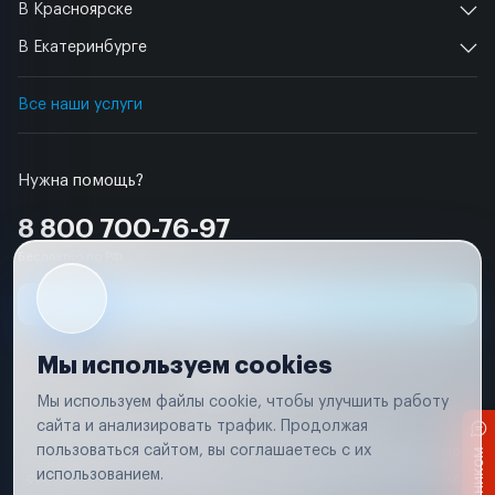
В Красноярске
В Екатеринбурге
Все наши услуги
Нужна помощь?
8 800 700-76-97
Бесплатно по РФ
Заявка на ремонт
Мы используем cookies
Мы используем файлы cookie, чтобы улучшить работу
сайта и анализировать трафик. Продолжая
Условия использования
Удаление аккаунта
пользоваться сайтом, вы соглашаетесь с их
Вся информация, представленная на сайте, носит исключительно
информационный характер и не является публичной офертой в
использованием.
соответствии с положениями статьи 437 (п. 2) Гражданского кодекса
Российской Федерации