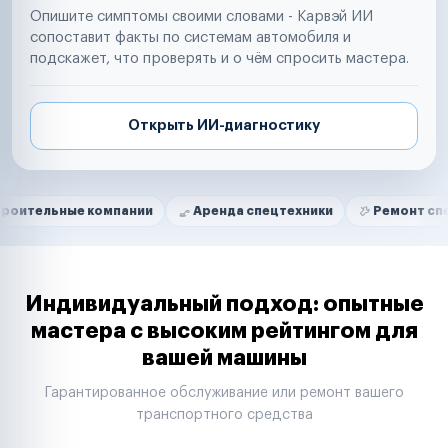
Опишите симптомы своими словами - Карвэй ИИ
сопоставит факты по системам автомобиля и
подскажет, что проверять и о чём спросить мастера.
Открыть ИИ-диагностику
Нам доверяют
Частные автолюбители
ые компании
Аренда спецтехники
Ремонт спецтехники
Маркетплейсы
Службы доставки
Логистические компании
Транспортные компании
Таксопарки
Индивидуальный подход: опытные
Автопарки
мастера с высоким рейтингом для
Автодилеры
вашей машины
Сервисные центры
Поставщики запчастей
Гарантированное обслуживание или ремонт вашего
Строительные компании
транспортного средства
Аренда спецтехники
Ремонт спецтехники