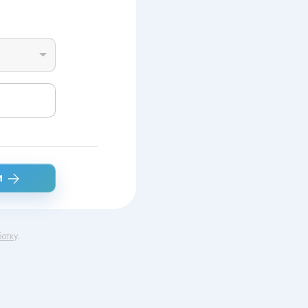
и
отку
.