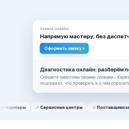
Заявка онлайн
Напрямую мастеру, без диспет
Оформить заявку
Диагностика онлайн: разберём п
Опишите симптомы своими словами - Карвэ
подскажет, что проверять и о чём спросит
Нам доверяют
Частные автолюбители
Сервисные центры
Поставщики запчастей
Маркетплейсы
Службы доставки
Логистические компании
Транспортные компании