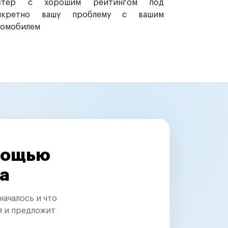
стер с хорошим рейтингом под
нкретно вашу проблему с вашим
томобилем
омощью
а
началось и что
я и предложит