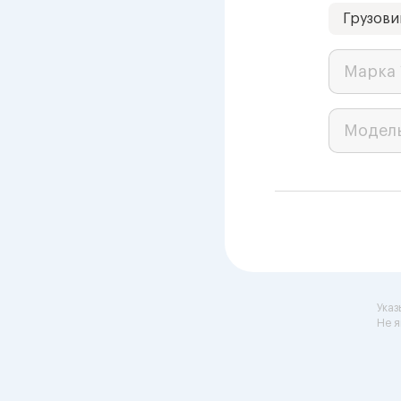
Грузови
Марка 
Модел
Указ
Не я