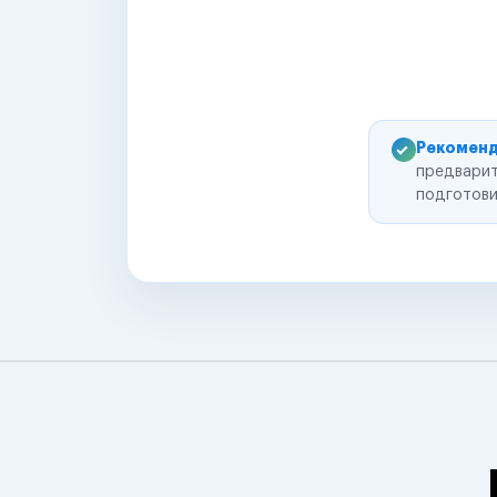
Рекоменд
предварит
подготови