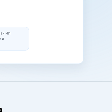
эй ИИ:
у и
о