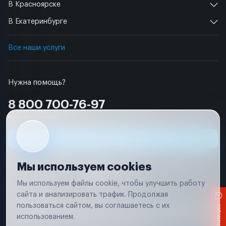
В Красноярске
В Екатеринбурге
Все наши услуги
Нужна помощь?
8 800 700-76-97
Бесплатно по РФ
Заявка на ремонт
Мы используем cookies
Мы используем файлы cookie, чтобы улучшить работу
сайта и анализировать трафик. Продолжая
Условия использования
пользоваться сайтом, вы соглашаетесь с их
Вся информация, представленная на сайте, носит исключительно
информационный характер и не является публичной офертой в
использованием.
соответствии с положениями статьи 437 (п. 2) Гражданского кодекса
Российской Федерации