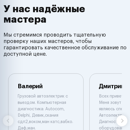
У нас надёжные
мастера
Мы стремимся проводить тщательную
проверку наших мастеров, чтобы
гарантировать качественное обслуживание по
доступной цене.
Валерий
Дмитрий
Грузовой автоэлектрик с
Всех приветств
выездом. Компьютерная
Меня зовут Дми
диагностика: Autocom,
являюсь специ
Delphi, Девик,скания
Автоэлектрико
сдп2,воком,ман катс,вабко.
Диагностом . 
Даф,ман.
оборудование 