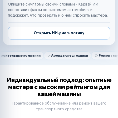
Опишите симптомы своими словами - Карвэй ИИ
сопоставит факты по системам автомобиля и
подскажет, что проверять и о чём спросить мастера.
Открыть ИИ-диагностику
Нам доверяют
Частные автолюбители
ые компании
Аренда спецтехники
Ремонт спецтехники
Маркетплейсы
Службы доставки
Логистические компании
Транспортные компании
Таксопарки
Индивидуальный подход: опытные
Автопарки
мастера с высоким рейтингом для
Автодилеры
вашей машины
Сервисные центры
Поставщики запчастей
Гарантированное обслуживание или ремонт вашего
Строительные компании
транспортного средства
Аренда спецтехники
Ремонт спецтехники