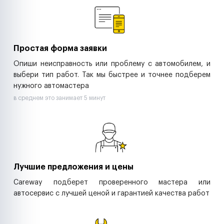
Ритейл-сети
Управляющие компании
Страховые компании
B2B-дистрибьюторы
Простая форма заявки
Опиши неисправность или проблему с автомобилем, и
выбери тип работ. Так мы быстрее и точнее подберем
нужного автомастера
в среднем это занимает 5 минут
Лучшие предложения и цены
Careway подберет проверенного мастера или
автосервис с лучшей ценой и гарантией качества работ