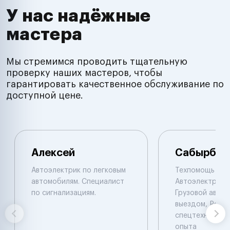
У нас надёжные
мастера
Мы стремимся проводить тщательную
проверку наших мастеров, чтобы
гарантировать качественное обслуживание по
доступной цене.
Алексей
Сабырбек
Автоэлектрик по легковым
Техпомощь на 
автомобилям. Специалист
Автоэлектрик с
по сигнализациям.
Грузовой автоэ
выездом, Ремо
спецтехники De
опыта