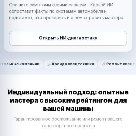
Опишите симптомы своими словами - Карвэй ИИ
сопоставит факты по системам автомобиля и
подскажет, что проверять и о чём спросить мастера.
Открыть ИИ-диагностику
Нам доверяют
Частные автолюбители
пании
Аренда спецтехники
Ремонт спецтехники
Маркетплейсы
Службы доставки
Логистические компании
Транспортные компании
Таксопарки
Индивидуальный подход: опытные
Автопарки
мастера с высоким рейтингом для
Автодилеры
вашей машины
Сервисные центры
Поставщики запчастей
Гарантированное обслуживание или ремонт вашего
Строительные компании
транспортного средства
Аренда спецтехники
Ремонт спецтехники