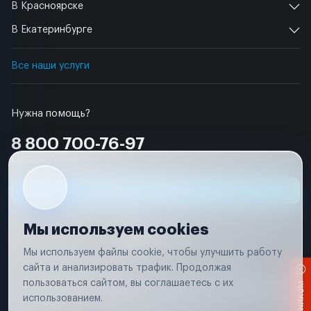
В Красноярске
В Екатеринбурге
Все наши услуги
Нужна помощь?
8 800 700-76-97
Бесплатно по РФ
Заявка на ремонт
Мы используем cookies
Мы используем файлы cookie, чтобы улучшить работу
сайта и анализировать трафик. Продолжая
Условия использования
Удаление аккаунта
пользоваться сайтом, вы соглашаетесь с их
Вся информация, представленная на сайте, носит исключительно
информационный характер и не является публичной офертой в
использованием.
соответствии с положениями статьи 437 (п. 2) Гражданского кодекса
Российской Федерации