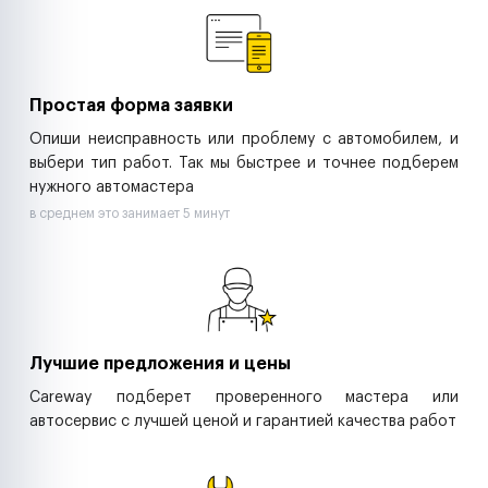
Ритейл-сети
Управляющие компании
Страховые компании
B2B-дистрибьюторы
Простая форма заявки
Опиши неисправность или проблему с автомобилем, и
выбери тип работ. Так мы быстрее и точнее подберем
нужного автомастера
в среднем это занимает 5 минут
Лучшие предложения и цены
Careway подберет проверенного мастера или
автосервис с лучшей ценой и гарантией качества работ