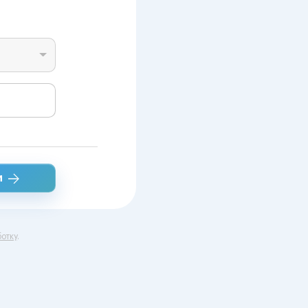
и
отку
.