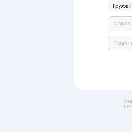
Грузови
Марка 
Модел
Указ
Не я