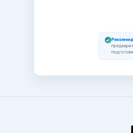
Рекоменд
предварит
подготови