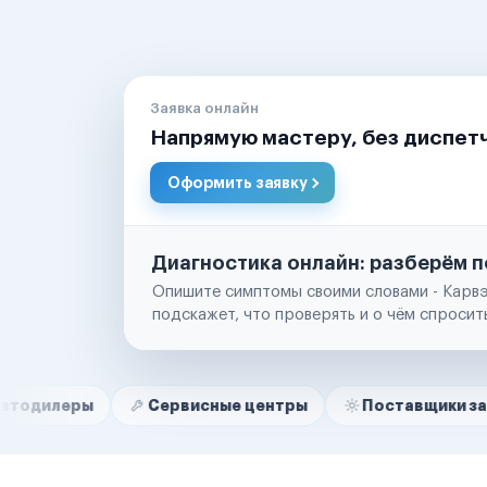
Заявка онлайн
Напрямую мастеру, без диспет
Оформить заявку
Диагностика онлайн: разберём п
Опишите симптомы своими словами - Карвэ
подскажет, что проверять и о чём спросит
Нам доверяют
Частные автолюбители
ы
Сервисные центры
Поставщики запчастей
Маркетплейсы
Службы доставки
Логистические компании
Транспортные компании