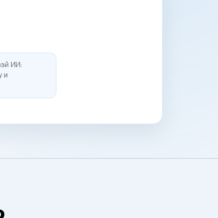
эй ИИ:
у и
о