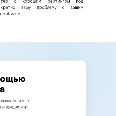
стер с хорошим рейтингом под
нкретно вашу проблему с вашим
томобилем
омощью
а
началось и что
я и предложит