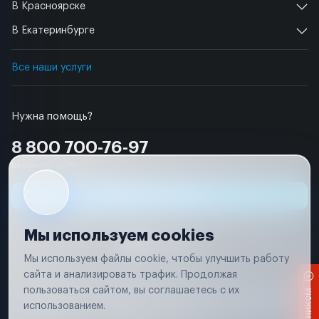
В Красноярске
В Екатеринбурге
Все наши услуги
Нужна помощь?
8 800 700-76-97
Бесплатно по РФ
Заявка на ремонт
Мы используем cookies
Мы используем файлы cookie, чтобы улучшить работу
сайта и анализировать трафик. Продолжая
Условия использования
пользоваться сайтом, вы соглашаетесь с их
Вся информация, представленная на сайте, носит исключительно
информационный характер и не является публичной офертой в
использованием.
соответствии с положениями статьи 437 (п. 2) Гражданского кодекса
Российской Федерации