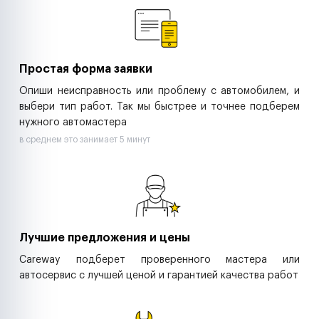
Ритейл-сети
Управляющие компании
Страховые компании
B2B-дистрибьюторы
Простая форма заявки
Опиши неисправность или проблему с автомобилем, и
выбери тип работ. Так мы быстрее и точнее подберем
нужного автомастера
в среднем это занимает 5 минут
Лучшие предложения и цены
Careway подберет проверенного мастера или
автосервис с лучшей ценой и гарантией качества работ