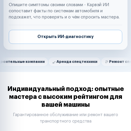
Опишите симптомы своими словами - Карвэй ИИ
сопоставит факты по системам автомобиля и
подскажет, что проверять и о чём спросить мастера.
Открыть ИИ-диагностику
Нам доверяют
Частные автолюбители
е компании
Аренда спецтехники
Ремонт спецтехники
Маркетплейсы
Службы доставки
Логистические компании
Транспортные компании
Таксопарки
Индивидуальный подход: опытные
Автопарки
мастера с высоким рейтингом для
Автодилеры
вашей машины
Сервисные центры
Поставщики запчастей
Гарантированное обслуживание или ремонт вашего
Строительные компании
транспортного средства
Аренда спецтехники
Ремонт спецтехники