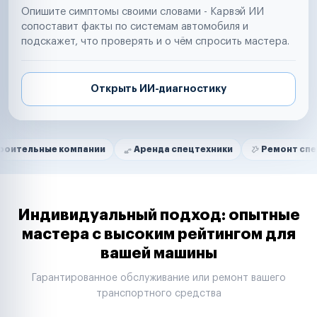
Опишите симптомы своими словами - Карвэй ИИ
сопоставит факты по системам автомобиля и
подскажет, что проверять и о чём спросить мастера.
Открыть ИИ-диагностику
Нам доверяют
Частные автолюбители
е компании
Аренда спецтехники
Ремонт спецтехники
Маркетплейсы
Службы доставки
Логистические компании
Транспортные компании
Таксопарки
Индивидуальный подход: опытные
Автопарки
мастера с высоким рейтингом для
Автодилеры
вашей машины
Сервисные центры
Поставщики запчастей
Гарантированное обслуживание или ремонт вашего
Строительные компании
транспортного средства
Аренда спецтехники
Ремонт спецтехники