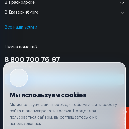
В Красноярске
В Екатеринбурге
Все наши услуги
Нужна помощь?
8 800 700-76-97
Бесплатно по РФ
Заявка на ремонт
Мы используем cookies
Мы используем файлы cookie, чтобы улучшить работу
сайта и анализировать трафик. Продолжая
Условия использования
пользоваться сайтом, вы соглашаетесь с их
Вся информация, представленная на сайте, носит исключительно
информационный характер и не является публичной офертой в
использованием.
соответствии с положениями статьи 437 (п. 2) Гражданского кодекса
Российской Федерации