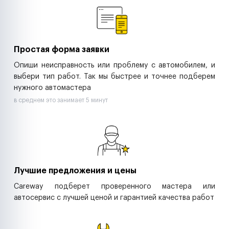
Ритейл-сети
Управляющие компании
Страховые компании
B2B-дистрибьюторы
Простая форма заявки
Опиши неисправность или проблему с автомобилем, и
выбери тип работ. Так мы быстрее и точнее подберем
нужного автомастера
в среднем это занимает 5 минут
Лучшие предложения и цены
Careway подберет проверенного мастера или
автосервис с лучшей ценой и гарантией качества работ