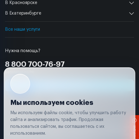
В Красноярске
В Екатеринбурге
Все наши услуги
Нужна помощь?
8 800 700-76-97
Бесплатно по РФ
Заявка на ремонт
Мы используем cookies
Мы используем файлы cookie, чтобы улучшить работу
сайта и анализировать трафик. Продолжая
Условия использования
пользоваться сайтом, вы соглашаетесь с их
Вся информация, представленная на сайте, носит исключительно
информационный характер и не является публичной офертой в
использованием.
соответствии с положениями статьи 437 (п. 2) Гражданского кодекса
Российской Федерации