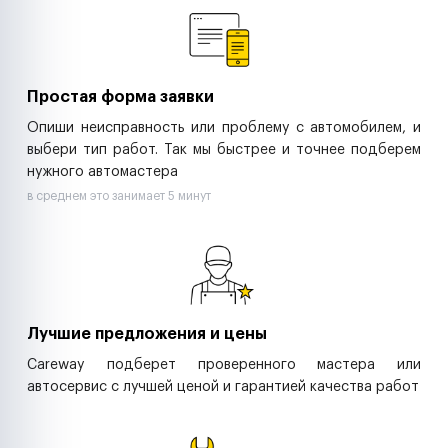
Ритейл-сети
Управляющие компании
Страховые компании
B2B-дистрибьюторы
Простая форма заявки
Опиши неисправность или проблему с автомобилем, и
выбери тип работ. Так мы быстрее и точнее подберем
нужного автомастера
в среднем это занимает 5 минут
Лучшие предложения и цены
Careway подберет проверенного мастера или
автосервис с лучшей ценой и гарантией качества работ