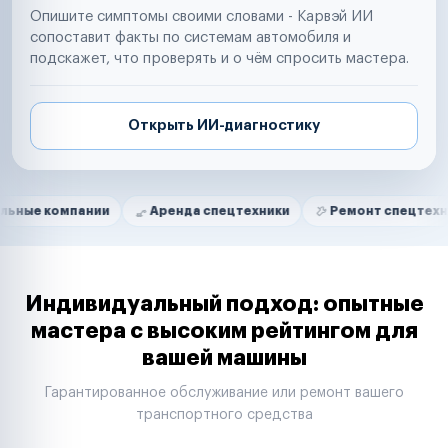
Опишите симптомы своими словами - Карвэй ИИ
сопоставит факты по системам автомобиля и
подскажет, что проверять и о чём спросить мастера.
Открыть ИИ-диагностику
Нам доверяют
Частные автолюбители
пании
Аренда спецтехники
Ремонт спецтехники
Маркетплейсы
Службы доставки
Логистические компании
Транспортные компании
Таксопарки
Индивидуальный подход: опытные
Автопарки
мастера с высоким рейтингом для
Автодилеры
вашей машины
Сервисные центры
Поставщики запчастей
Гарантированное обслуживание или ремонт вашего
Строительные компании
транспортного средства
Аренда спецтехники
Ремонт спецтехники