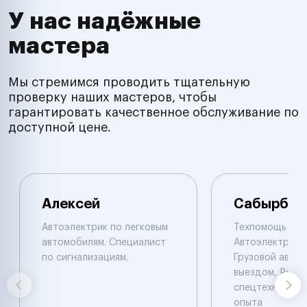
У нас надёжные
мастера
Мы стремимся проводить тщательную
проверку наших мастеров, чтобы
гарантировать качественное обслуживание по
доступной цене.
Алексей
Сабырбек
Автоэлектрик по легковым
Техпомощь на 
автомобилям. Специалист
Автоэлектрик с
по сигнализациям.
Грузовой автоэ
выездом, Ремо
спецтехники De
опыта