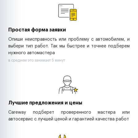
Ритейл-сети
Управляющие компании
Страховые компании
B2B-дистрибьюторы
Простая форма заявки
Опиши неисправность или проблему с автомобилем, и
выбери тип работ. Так мы быстрее и точнее подберем
нужного автомастера
в среднем это занимает 5 минут
Лучшие предложения и цены
Careway подберет проверенного мастера или
автосервис с лучшей ценой и гарантией качества работ