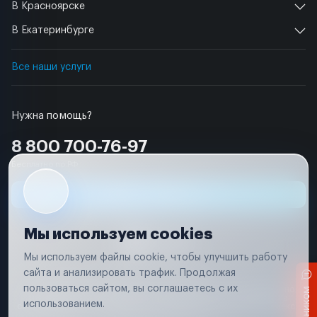
В Красноярске
В Екатеринбурге
Все наши услуги
Нужна помощь?
8 800 700-76-97
Бесплатно по РФ
Заявка на ремонт
Мы используем cookies
Мы используем файлы cookie, чтобы улучшить работу
сайта и анализировать трафик. Продолжая
Условия использования
пользоваться сайтом, вы соглашаетесь с их
Вся информация, представленная на сайте, носит исключительно
информационный характер и не является публичной офертой в
использованием.
соответствии с положениями статьи 437 (п. 2) Гражданского кодекса
Российской Федерации