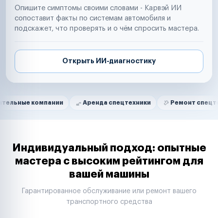
Опишите симптомы своими словами - Карвэй ИИ
сопоставит факты по системам автомобиля и
подскажет, что проверять и о чём спросить мастера.
Открыть ИИ-диагностику
Нам доверяют
Частные автолюбители
компании
Аренда спецтехники
Ремонт спецтехники
Маркетплейсы
Службы доставки
Логистические компании
Транспортные компании
Таксопарки
Индивидуальный подход: опытные
Автопарки
мастера с высоким рейтингом для
Автодилеры
вашей машины
Сервисные центры
Поставщики запчастей
Гарантированное обслуживание или ремонт вашего
Строительные компании
транспортного средства
Аренда спецтехники
Ремонт спецтехники