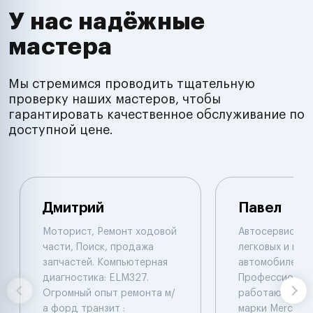
У нас надёжные
мастера
Мы стремимся проводить тщательную
проверку наших мастеров, чтобы
гарантировать качественное обслуживание по
доступной цене.
Дмитрий
Павел
Моторист, Ремонт ходовой
Автосервис по
части, Поиск, продажа
легковых и гру
запчастей. Компьютерная
автомобилей.
диагностика: ELM327.
Профессионал
Огромный опыт ремонта м/
работают с ав
а форд транзит :
марки Mercede