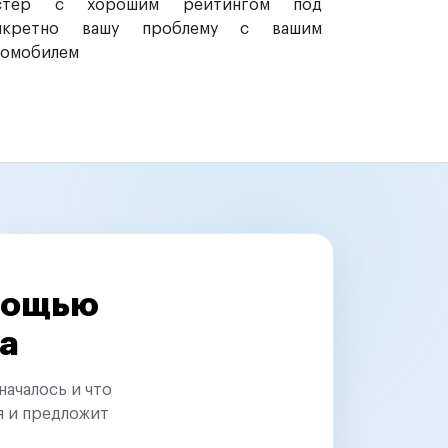
стер с хорошим рейтингом под
нкретно вашу проблему с вашим
томобилем
омощью
а
началось и что
я и предложит