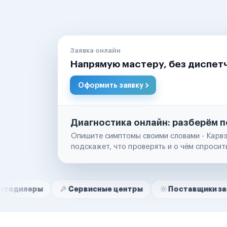
Заявка онлайн
Напрямую мастеру, без диспет
Оформить заявку
Диагностика онлайн: разберём п
Опишите симптомы своими словами - Карвэ
подскажет, что проверять и о чём спросит
Нам доверяют
Частные автолюбители
Сервисные центры
Поставщики запчастей
Маркетплейсы
Службы доставки
Логистические компании
Транспортные компании