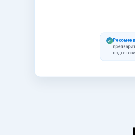
Рекоменд
предварит
подготови