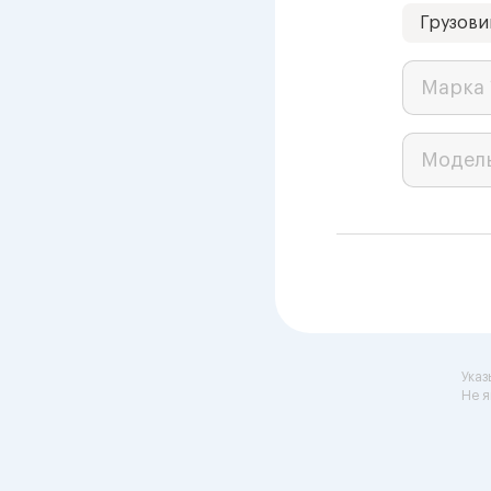
Грузови
Марка 
Модел
Указ
Не я