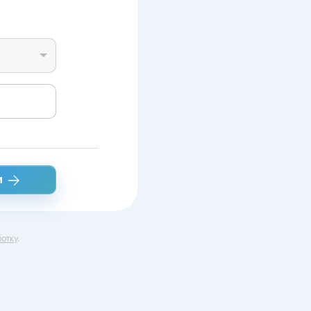
и
отку
.