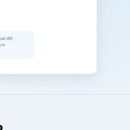
эй ИИ:
у и
о