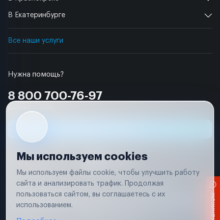
В Екатеринбурге
Все наши услуги
Нужна помощь?
8 800 700-76-97
Бесплатно по РФ
Заявка на ремонт
Мы используем cookies
Мы используем файлы cookie, чтобы улучшить работу
сайта и анализировать трафик. Продолжая
Условия использования
Удаление аккаунта
пользоваться сайтом, вы соглашаетесь с их
Вся информация, представленная на сайте, носит исключительно
информационный характер и не является публичной офертой в
использованием.
соответствии с положениями статьи 437 (п. 2) Гражданского кодекса
Российской Федерации