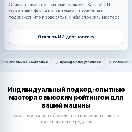
Опишите симптомы своими словами - Карвэй ИИ
сопоставит факты по системам автомобиля и
подскажет, что проверять и о чём спросить мастера.
Открыть ИИ-диагностику
Нам доверяют
Частные автолюбители
ные компании
Аренда спецтехники
Ремонт спецтехник
Маркетплейсы
Службы доставки
Логистические компании
Транспортные компании
Таксопарки
Индивидуальный подход: опытные
Автопарки
мастера с высоким рейтингом для
Автодилеры
вашей машины
Сервисные центры
Поставщики запчастей
Гарантированное обслуживание или ремонт вашего
Строительные компании
транспортного средства
Аренда спецтехники
Ремонт спецтехники