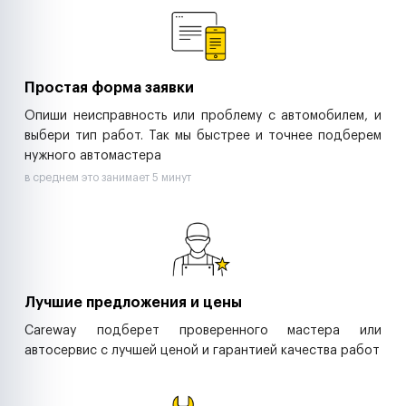
Ритейл-сети
Управляющие компании
Страховые компании
B2B-дистрибьюторы
Простая форма заявки
Опиши неисправность или проблему с автомобилем, и
выбери тип работ. Так мы быстрее и точнее подберем
нужного автомастера
в среднем это занимает 5 минут
Лучшие предложения и цены
Careway подберет проверенного мастера или
автосервис с лучшей ценой и гарантией качества работ