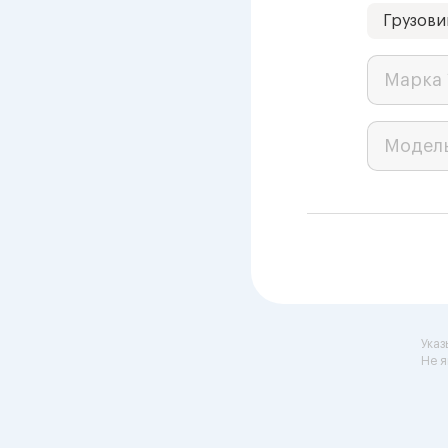
Грузови
Марка 
Модел
Указ
Не я