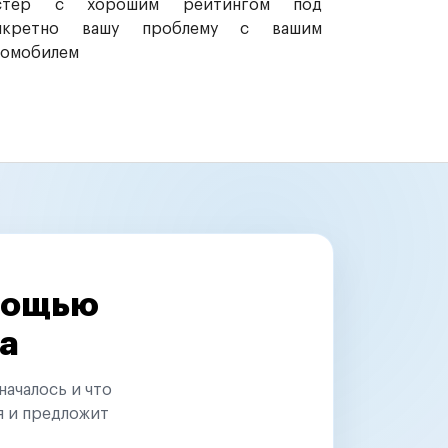
стер с хорошим рейтингом под
нкретно вашу проблему с вашим
томобилем
омощью
а
началось и что
я и предложит