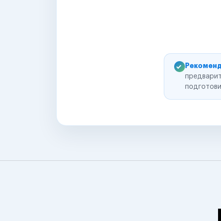
Рекоменд
предварит
подготови