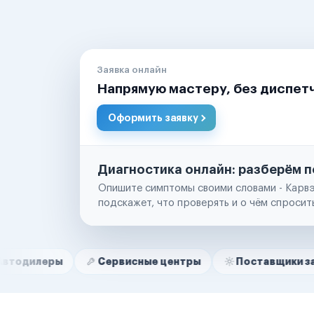
Заявка онлайн
Напрямую мастеру, без диспет
Оформить заявку
Диагностика онлайн: разберём п
Опишите симптомы своими словами - Карвэ
подскажет, что проверять и о чём спросит
Нам доверяют
Частные автолюбители
Сервисные центры
Поставщики запчастей
Маркетплейсы
Службы доставки
Логистические компании
Транспортные компании