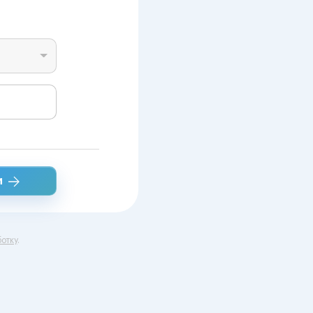
и
отку
.