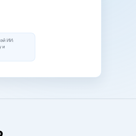
эй ИИ:
у и
о