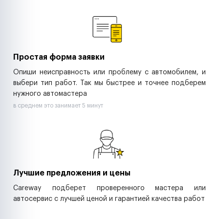
Ремонт спецтехники
Ритейл-сети
Управляющие компании
Страховые компании
B2B-дистрибьюторы
Простая форма заявки
Опиши неисправность или проблему с автомобилем, и
выбери тип работ. Так мы быстрее и точнее подберем
нужного автомастера
в среднем это занимает 5 минут
Лучшие предложения и цены
Careway подберет проверенного мастера или
автосервис с лучшей ценой и гарантией качества работ