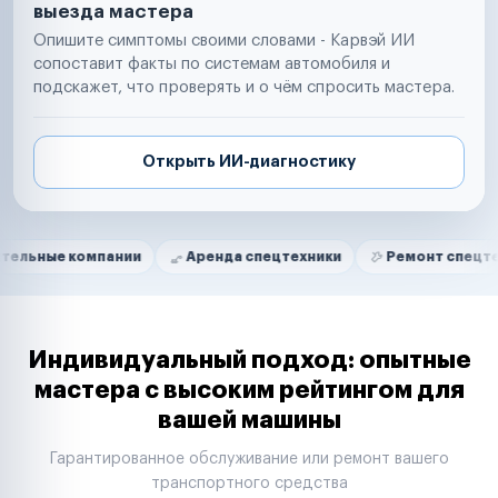
выезда мастера
Опишите симптомы своими словами - Карвэй ИИ
сопоставит факты по системам автомобиля и
подскажет, что проверять и о чём спросить мастера.
Открыть ИИ-диагностику
Нам доверяют
Частные автолюбители
компании
Аренда спецтехники
Ремонт спецтехники
Маркетплейсы
Службы доставки
Логистические компании
Транспортные компании
Таксопарки
Индивидуальный подход: опытные
Автопарки
мастера с высоким рейтингом для
Автодилеры
вашей машины
Сервисные центры
Поставщики запчастей
Гарантированное обслуживание или ремонт вашего
Строительные компании
транспортного средства
Аренда спецтехники