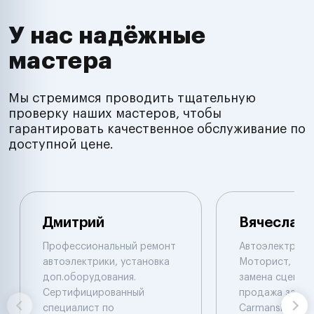
У нас надёжные
мастера
Мы стремимся проводить тщательную
проверку наших мастеров, чтобы
гарантировать качественное обслуживание по
доступной цене.
Дмитрий
Вячеслав
Профессиональный ремонт
Автоэлектрик с
автоэлектрики, установка
Моторист, Рем
доп.оборудования.
замена сцеплен
Сертифицированный
продажа запча
специалист по
Carmanskan