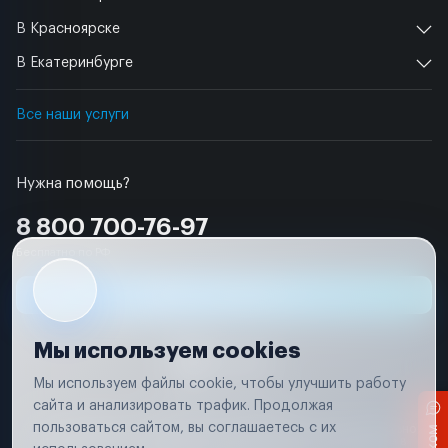
В Красноярске
В Екатеринбурге
Все наши услуги
Нужна помощь?
8 800 700-76-97
Бесплатно по РФ
Заявка на ремонт
Мы используем cookies
Мы используем файлы cookie, чтобы улучшить работу
сайта и анализировать трафик. Продолжая
Условия использования
пользоваться сайтом, вы соглашаетесь с их
Вся информация, представленная на сайте, носит исключительно
информационный характер и не является публичной офертой в