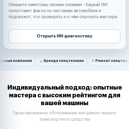
Опишите симптомы своими словами - Карвэй ИИ
сопоставит факты по системам автомобиля и
подскажет, что проверять и о чём спросить мастера.
Открыть ИИ-диагностику
Нам доверяют
Частные автолюбители
пании
Аренда спецтехники
Ремонт спецтехники
Р
Маркетплейсы
Службы доставки
Логистические компании
Транспортные компании
Таксопарки
Индивидуальный подход: опытные
Автопарки
мастера с высоким рейтингом для
Автодилеры
вашей машины
Сервисные центры
Поставщики запчастей
Гарантированное обслуживание или ремонт вашего
Строительные компании
транспортного средства
Аренда спецтехники
Ремонт спецтехники