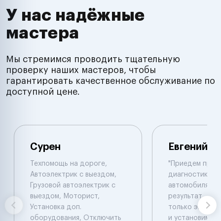
У нас надёжные
мастера
Мы стремимся проводить тщательную
проверку наших мастеров, чтобы
гарантировать качественное обслуживание по
доступной цене.
Сурен
Евгений
Техпомощь на дороге,
"Приедем пров
Автоэлектрик с выездом,
диагностику 
Грузовой автоэлектрик с
автомобиля , 
выездом, Моторист,
результат , ал
Установка доп.
только эвакуат
оборудования, Отключить
и установим си