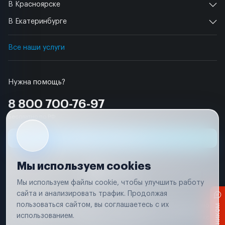
В Красноярске
В Екатеринбурге
Все наши услуги
Нужна помощь?
8 800 700-76-97
Бесплатно по РФ
Заявка на ремонт
Мы используем cookies
Мы используем файлы cookie, чтобы улучшить работу
сайта и анализировать трафик. Продолжая
Условия использования
пользоваться сайтом, вы соглашаетесь с их
Вся информация, представленная на сайте, носит исключительно
информационный характер и не является публичной офертой в
использованием.
соответствии с положениями статьи 437 (п. 2) Гражданского кодекса
Российской Федерации