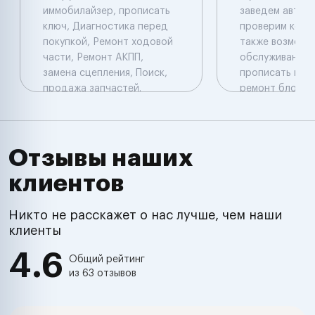
иммобилайзер, прописать
заведем автомо
ключ, Диагностика перед
проверим коды
покупкой, Ремонт ходовой
также возможе
части, Ремонт АКПП,
обслуживание н
замена сцепления, Поиск,
прописать новы
продажа запчастей.
ремонт блоков 
Компьютерная
прописать нов
диагностика: Launch
оборудование 
перепрограмми
прошить блок у
Отзывы наших
установить
клиентов
дополнительн
оборудование 
комплекс , имм
Никто не расскажет о нас лучше, чем наши
подключить и о
клиенты
произвести ре
4.6
электропровод
Общий рейтинг
из 63 отзывов
настроить хол
обороты , про
автомобиль пе