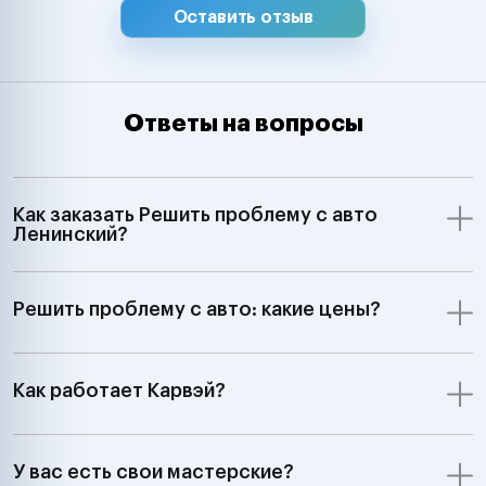
Hyundai, Kia, 
Оставить отзыв
Chevrolet, Ssa
Samsung Merce
Smart, BMW, Min
Volkswagen, Aud
Ответы на вопросы
Skoda, Ford, Op
Renault, Peugeo
Saab, Fiat, Alf
Lancia, Volvo, 
Как заказать Решить проблему с авто
Rover;GM, Ford,
Ленинский?
Jeep Dodge;Ки
автомобили З
7:00 до 24:00"
Решить проблему с авто: какие цены?
Как работает Карвэй?
У вас есть свои мастерские?