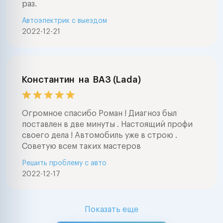
раз.
и тд ) окажем 
Автоэлектрик с выездом
выборе автомоб
2022-12-21
проведем глуб
электронную д
автомобилей
(компьютерная
диагностика ав
Константин
на
ВАЗ (Lada)
марок . Ремонт
электрооборуд
любой сложнос
Огромное спасибо Роман ! Диагноз был
мерседес , бмв
поставлен в две минуты . Настоящий профи
фольксваген , а
своего дела ! Автомобиль уже в строю .
,тойота , нисса
Советую всем таких мастеров
ваз , форд , шк
Решить проблему с авто
шевроле , митс
2022-12-17
опель, пежо, с
ровер, субару 
Lexus, Honda Nis
Mitsubishi, Maz
Показать еще
Suzuki, Isuzu, D