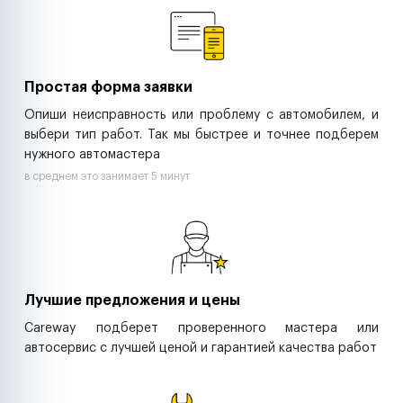
Ритейл-сети
Управляющие компании
Страховые компании
B2B-дистрибьюторы
Простая форма заявки
Опиши неисправность или проблему с автомобилем, и
выбери тип работ. Так мы быстрее и точнее подберем
нужного автомастера
в среднем это занимает 5 минут
Лучшие предложения и цены
Careway подберет проверенного мастера или
автосервис с лучшей ценой и гарантией качества работ