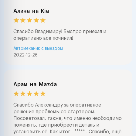
покупкой , заме
агрегатов , ре
Алина
на
Kia
стартеров и ге
большой опыт 
звоните в любо
Спасибо Владимиру! Быстро приехал и
часа . ночью в
оперативно все починил!
случаях . буде
Автомеханик с выездом
помочь .профе
2022-12-26
диагностика ав
выездом и на с
любые работы 
автоэлектрике 
заводится авто
Арам
на
Mazda
с сигнализацией
авто электрика
сигнал , замена
Спасибо Александру за оперативное
агрегатов , ре
решение проблемы со стартером.
программирова
Посоветовал, также, что именно необходимо
любых управле
поменять, где приобрести деталь и
автомобилем ( s
установить её. Как итог - ***** . Спасибо, ещё
airmatic , abc , 