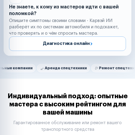
Не знаете, к кому из мастеров идти с вашей
поломкой?
Опишите симптомы своими словами - Карвэй ИИ
разберёт их по системам автомобиля и подскажет,
что проверять и о чём спросить мастера.
Диагностика онлайн
Нам доверяют
Частные автолюбители
пании
Аренда спецтехники
Ремонт спецтехники
Р
Маркетплейсы
Службы доставки
Логистические компании
Транспортные компании
Таксопарки
Индивидуальный подход: опытные
Автопарки
мастера с высоким рейтингом для
Автодилеры
вашей машины
Сервисные центры
Поставщики запчастей
Гарантированное обслуживание или ремонт вашего
Строительные компании
транспортного средства
Аренда спецтехники