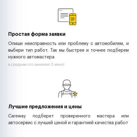
Ремонт спецтехники
Ритейл-сети
Управляющие компании
Страховые компании
B2B-дистрибьюторы
Простая форма заявки
Опиши неисправность или проблему с автомобилем, и
выбери тип работ. Так мы быстрее и точнее подберем
нужного автомастера
в среднем это занимает 5 минут
Лучшие предложения и цены
Careway подберет проверенного мастера или
автосервис с лучшей ценой и гарантией качества работ