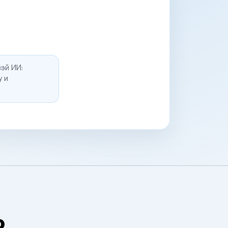
эй ИИ:
у и
о