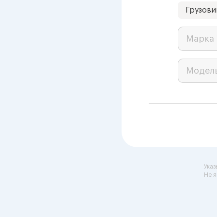
Грузови
Марка 
Модел
Указ
Не я