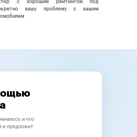
стер с хорошим рейтингом под
нкретно вашу проблему с вашим
томобилем
омощью
а
началось и что
я и предложит