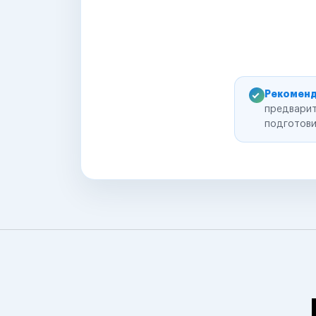
Рекоменд
предварит
подготови