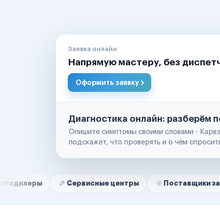
Заявка онлайн
Напрямую мастеру, без диспет
Оформить заявку
Диагностика онлайн: разберём п
Опишите симптомы своими словами - Карвэ
подскажет, что проверять и о чём спросит
Нам доверяют
Частные автолюбители
ы
Сервисные центры
Поставщики запчастей
Маркетплейсы
Службы доставки
Логистические компании
Транспортные компании