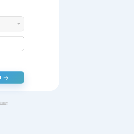
и
отку
.