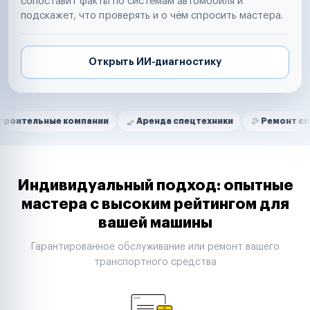
сопоставит факты по системам автомобиля и
подскажет, что проверять и о чём спросить мастера.
Открыть ИИ-диагностику
Нам доверяют
Частные автолюбители
ые компании
Аренда спецтехники
Ремонт спецтехники
Маркетплейсы
Службы доставки
Логистические компании
Транспортные компании
Таксопарки
Индивидуальный подход: опытные
Автопарки
мастера с высоким рейтингом для
Автодилеры
вашей машины
Сервисные центры
Поставщики запчастей
Гарантированное обслуживание или ремонт вашего
Строительные компании
транспортного средства
Аренда спецтехники
Ремонт спецтехники
Ритейл-сети
Управляющие компании