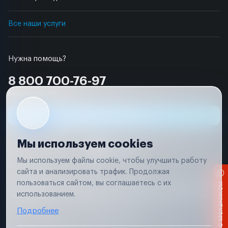
Все наши услуги
Нужна помощь?
8 800 700-76-97
Бесплатно по РФ
Заявка на ремонт
Мы используем cookies
Мы используем файлы cookie, чтобы улучшить работу
сайта и анализировать трафик. Продолжая
Условия использования
пользоваться сайтом, вы соглашаетесь с их
Вся информация, представленная на сайте, носит исключительно
Чат с механиком
информационный характер и не является публичной офертой в
использованием.
соответствии с положениями статьи 437 (п. 2) Гражданского кодекса
Российской Федерации
Подробнее
© Карвэй
2026