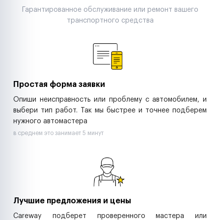
Поставщики запчастей
Гарантированное обслуживание или ремонт вашего
Строительные компании
транспортного средства
Аренда спецтехники
Ремонт спецтехники
Ритейл-сети
Управляющие компании
Страховые компании
B2B-дистрибьюторы
Простая форма заявки
Опиши неисправность или проблему с автомобилем, и
выбери тип работ. Так мы быстрее и точнее подберем
нужного автомастера
в среднем это занимает 5 минут
Лучшие предложения и цены
Careway подберет проверенного мастера или