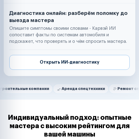
Диагностика онлайн: разберём поломку до
выезда мастера
Опишите симптомы своими словами - Карвэй ИИ
сопоставит факты по системам автомобиля и
подскажет, что проверять и о чём спросить мастера.
Открыть ИИ-диагностику
Нам доверяют
Частные автолюбители
ые компании
Аренда спецтехники
Ремонт спецтехник
Маркетплейсы
Службы доставки
Логистические компании
Транспортные компании
Таксопарки
Индивидуальный подход: опытные
Автопарки
мастера с высоким рейтингом для
Автодилеры
вашей машины
Сервисные центры