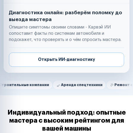
Диагностика онлайн: разберём поломку до
выезда мастера
Опишите симптомы своими словами - Карвэй ИИ
сопоставит факты по системам автомобиля и
подскажет, что проверять и о чём спросить мастера.
Открыть ИИ-диагностику
Нам доверяют
Частные автолюбители
ные компании
Аренда спецтехники
Ремонт спецтехник
Маркетплейсы
Службы доставки
Логистические компании
Транспортные компании
Таксопарки
Индивидуальный подход: опытные
Автопарки
мастера с высоким рейтингом для
Автодилеры
вашей машины
Сервисные центры