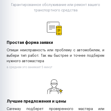
Поставщики запчастей
Гарантированное обслуживание или ремонт вашего
Строительные компании
транспортного средства
Аренда спецтехники
Ремонт спецтехники
Ритейл-сети
Управляющие компании
Страховые компании
B2B-дистрибьюторы
Простая форма заявки
Опиши неисправность или проблему с автомобилем, и
выбери тип работ. Так мы быстрее и точнее подберем
нужного автомастера
в среднем это занимает 5 минут
Лучшие предложения и цены
Careway подберет проверенного мастера или